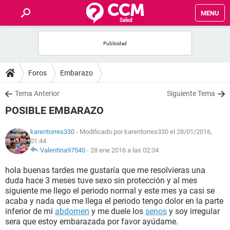
MENU
INICIO
FOROS
Foros
Embarazo
SALUD
Tema Anterior
Siguiente Tema
POSIBLE EMBARAZO
FAMILIA
karentorres330
- Modificado por karentorres330 el 28/01/2016,
01:44
NUTRICIÓN
Valentina97540
-
28 ene 2016 a las 02:34
hola buenas tardes me gustaría que me resolvieras una
BIENESTAR
duda hace 3 meses tuve sexo sin protección y al mes
siguiente me llego el periodo normal y este mes ya casi se
SEXUALIDAD
acaba y nada que me llega el periodo tengo dolor en la parte
inferior de mi
abdomen
y me duele los
senos
y soy irregular
sera que estoy embarazada por favor ayúdame.
GLOSARIO