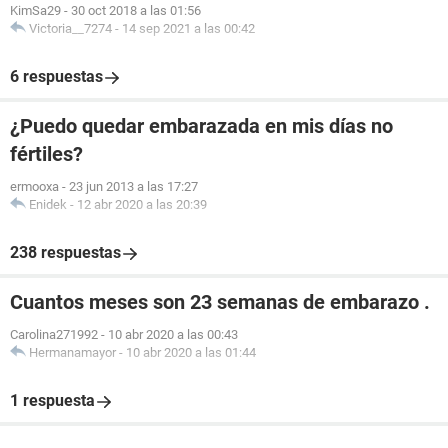
KimSa29
-
30 oct 2018 a las 01:56
Victoria__7274
-
14 sep 2021 a las 00:42
6 respuestas
¿Puedo quedar embarazada en mis días no
fértiles?
ermooxa
-
23 jun 2013 a las 17:27
Enidek
-
12 abr 2020 a las 20:39
238 respuestas
Cuantos meses son 23 semanas de embarazo .
Carolina271992
-
10 abr 2020 a las 00:43
Hermanamayor
-
10 abr 2020 a las 01:44
1 respuesta