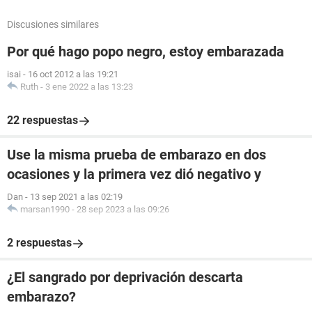
Discusiones similares
Por qué hago popo negro, estoy embarazada
isai
-
16 oct 2012 a las 19:21
Ruth
-
3 ene 2022 a las 13:23
22 respuestas
Use la misma prueba de embarazo en dos
ocasiones y la primera vez dió negativo y
Dan
-
13 sep 2021 a las 02:19
marsan1990
-
28 sep 2023 a las 09:26
2 respuestas
¿El sangrado por deprivación descarta
embarazo?