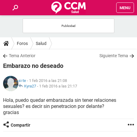
MENU
INICIO
FOROS
Foros
Salud
SALUD
Tema Anterior
Siguiente Tema
Embarazo no deseado
FAMILIA
si-te
- 1 feb 2016 a las 21:08
NUTRICIÓN
Kyra27
-
1 feb 2016 a las 21:17
Hola, puedo quedar embarazada sin tener relaciones
BIENESTAR
sexuales? es decir sin penetracion por delante?
gracias
SEXUALIDAD
Compartir
GLOSARIO