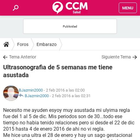
MENU
INICIO
FOROS
Foros
Embarazo
SALUD
Tema Anterior
Siguiente Tema
Ultrasonografia de 5 semanas me tiene
FAMILIA
asustada
NUTRICIÓN
BJazmin2000
- 2 feb 2016 a las 02:00
BJazmin2000
-
2 feb 2016 a las 02:31
BIENESTAR
Necesito me ayuden esyoy muy asustada mi ulyima regla
fue del 1 al 5 de dic. Mis periodos son de 30...todo ese
SEXUALIDAD
tiempo no habia tenido relaciones pero si desde el 22 de dic
2015 hasta 4 de enero 2016 de ahi no vi regla.
Me hice una ultra el 28 de enero y hay un sago gestacional
GLOSARIO