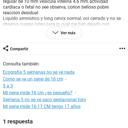
regular de 10 mm vesicula vitelina 4.6 mm actividad
cardiaca o fetal no see observa, corion belloso pobre
reaccion desidual
Liquido amniotico y long cervix normal, oci cerrado y no se
observa cuerpo luteo para lo cual me han dejado con
progesyerona inyectada por tres dias y despues una
Ver más
semanal ybuna ultra dentro de dos semans mas.
Me han comentado que podria ser un embarazo temprano o
la mitad de probabilidades aborto necesiyo saber para estar
Compartir
preparada
Consulta también:
Ecografia 5 semanas no se ve nada
Como se ve un pene de 16 cm
✓
5 a 3
Mi pene mide 16 cm ¿es pequeño?
✓
Semana 5 no se ve saco gestacional foro
Mi pene mide 16-17 CM tengo 17 años
1 respuesta