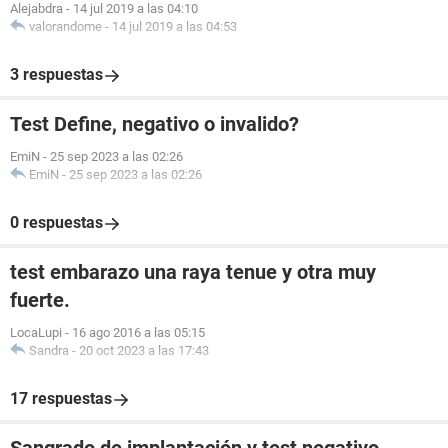
Alejabdra
-
14 jul 2019 a las 04:10
valorandome
-
14 jul 2019 a las 04:53
3 respuestas
Test Define, negativo o invalido?
EmiN
-
25 sep 2023 a las 02:26
EmiN
-
25 sep 2023 a las 02:26
0 respuestas
test embarazo una raya tenue y otra muy
fuerte.
LocaLupi
-
16 ago 2016 a las 05:15
Sandra
-
20 oct 2023 a las 17:43
17 respuestas