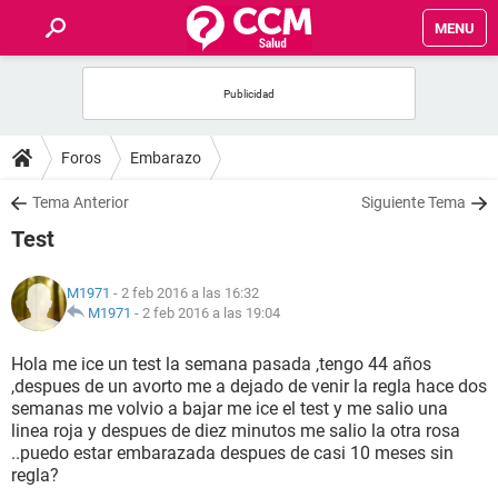
MENU
INICIO
FOROS
Foros
Embarazo
SALUD
Tema Anterior
Siguiente Tema
Test
FAMILIA
M1971
- 2 feb 2016 a las 16:32
NUTRICIÓN
M1971
-
2 feb 2016 a las 19:04
Hola me ice un test la semana pasada ,tengo 44 años
BIENESTAR
,despues de un avorto me a dejado de venir la regla hace dos
semanas me volvio a bajar me ice el test y me salio una
SEXUALIDAD
linea roja y despues de diez minutos me salio la otra rosa
..puedo estar embarazada despues de casi 10 meses sin
regla?
GLOSARIO