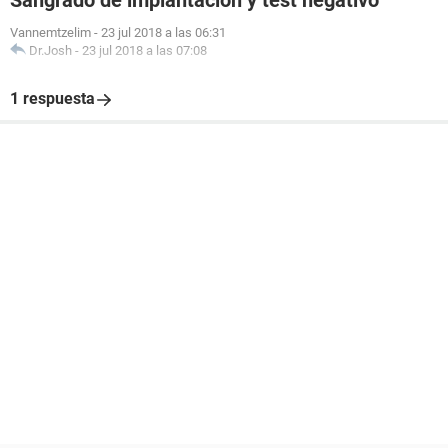
Sangrado de implantación y test negativo
Vannemtzelim
-
23 jul 2018 a las 06:31
Dr.Josh
-
23 jul 2018 a las 07:08
1 respuesta