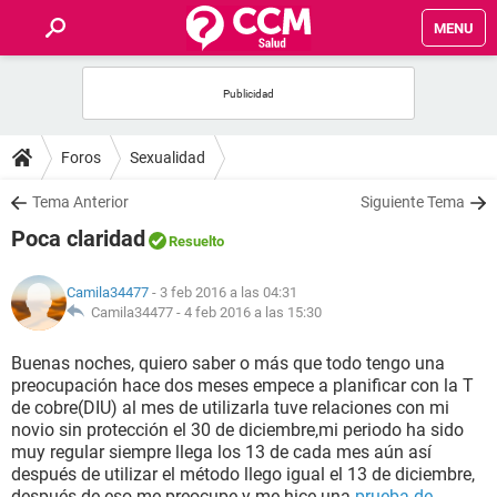
MENU
INICIO
FOROS
Foros
Sexualidad
SALUD
Tema Anterior
Siguiente Tema
Poca claridad
Resuelto
FAMILIA
Camila34477
- 3 feb 2016 a las 04:31
NUTRICIÓN
Camila34477 -
4 feb 2016 a las 15:30
Buenas noches, quiero saber o más que todo tengo una
BIENESTAR
preocupación hace dos meses empece a planificar con la T
de cobre(DIU) al mes de utilizarla tuve relaciones con mi
SEXUALIDAD
novio sin protección el 30 de diciembre,mi periodo ha sido
muy regular siempre llega los 13 de cada mes aún así
después de utilizar el método llego igual el 13 de diciembre,
GLOSARIO
después de eso me preocupe y me hice una
prueba de