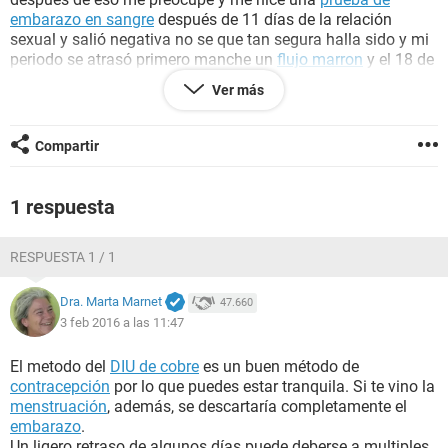
embarazo en sangre
después de 11 días de la relación
sexual y salió negativa no se que tan segura halla sido y mi
periodo se atrasó primero manche un
flujo marron
y el 18 de
enero ya menstrué pero no se tengo la duda si puedo
estar
Ver más
embarazada
o si hice muy rápido la prueba. Por favor o
serán sólo
nervios
Gracias
Compartir
1 respuesta
RESPUESTA 1 / 1
Dra. Marta Marnet
47.660
3 feb 2016 a las 11:47
El metodo del
DIU de cobre
es un buen método de
contracepción
por lo que puedes estar tranquila. Si te vino la
menstruación
, además, se descartaría completamente el
embarazo
.
Un ligero retraso de algunos días puede deberse a multiples