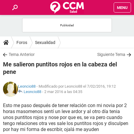
MENU
INICIO
FOROS
Foros
Sexualidad
SALUD
Tema Anterior
Siguiente Tema
Me salieron puntitos rojos en la cabeza del
FAMILIA
pene
NUTRICIÓN
Leoncio88
- Modificado por Leoncio88 el 7/02/2016, 19:12
Leoncio88
-
2 mar 2016 a las 04:35
BIENESTAR
Esto me paso después de tener relación con mi novia por 2
horas masomenos sentí un leve ardor y al otro día tenia
SEXUALIDAD
unos puntitos rojos y nose por que es, se va pero cuando
tengo relaciones otra ves sale los puntitos rojos y disculpen
por hay mi forma de escribir, ojalá me ayuden
GLOSARIO