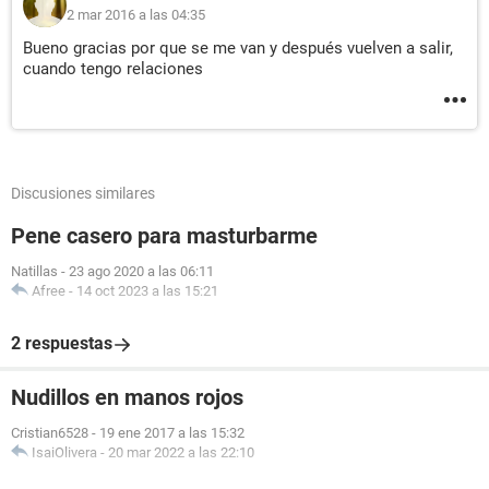
2 mar 2016 a las 04:35
Bueno gracias por que se me van y después vuelven a salir,
cuando tengo relaciones
Discusiones similares
Pene casero para masturbarme
Natillas
-
23 ago 2020 a las 06:11
Afree
-
14 oct 2023 a las 15:21
2 respuestas
Nudillos en manos rojos
Cristian6528
-
19 ene 2017 a las 15:32
IsaiOlivera
-
20 mar 2022 a las 22:10