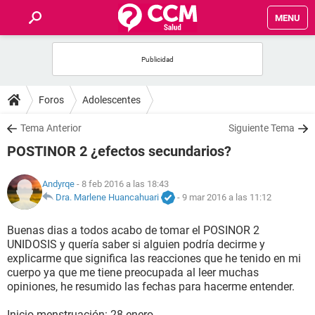
MENU
INICIO
FOROS
Foros
Adolescentes
SALUD
Tema Anterior
Siguiente Tema
POSTINOR 2 ¿efectos secundarios?
FAMILIA
Andyrqe
- 8 feb 2016 a las 18:43
NUTRICIÓN
Dra. Marlene Huancahuari
-
9 mar 2016 a las 11:12
Buenas dias a todos acabo de tomar el POSINOR 2
BIENESTAR
UNIDOSIS y quería saber si alguien podría decirme y
explicarme que significa las reacciones que he tenido en mi
SEXUALIDAD
cuerpo ya que me tiene preocupada al leer muchas
opiniones, he resumido las fechas para hacerme entender.
GLOSARIO
Inicio menstruación: 28 enero