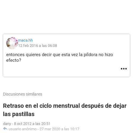
maca.hh
12 feb 2016 a las 06:08
entonces quieres decir que esta vez la píldora no hizo
efecto?
Discusiones similares
Retraso en el ciclo menstrual después de dejar
las pastillas
dany
-
8 oct 2012 a las 20:51
usuario anónimo
-
27 mar 2020 a las 10:17