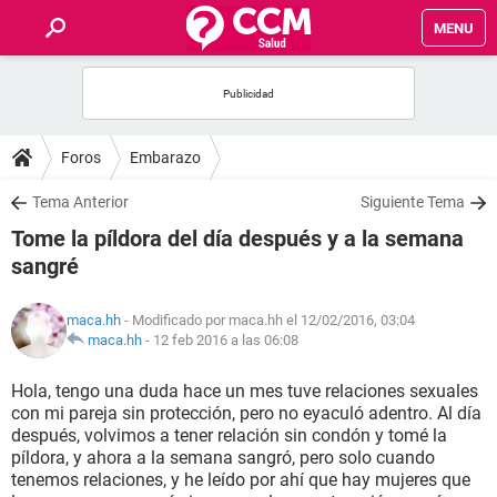
MENU
INICIO
FOROS
Foros
Embarazo
SALUD
Tema Anterior
Siguiente Tema
Tome la píldora del día después y a la semana
FAMILIA
sangré
NUTRICIÓN
maca.hh
- Modificado por maca.hh el 12/02/2016, 03:04
maca.hh
-
12 feb 2016 a las 06:08
BIENESTAR
Hola, tengo una duda hace un mes tuve relaciones sexuales
con mi pareja sin protección, pero no eyaculó adentro. Al día
SEXUALIDAD
después, volvimos a tener relación sin condón y tomé la
píldora, y ahora a la semana sangró, pero solo cuando
tenemos relaciones, y he leído por ahí que hay mujeres que
GLOSARIO