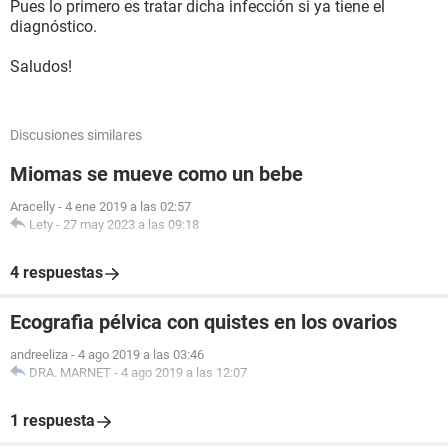
Pues lo primero es tratar dicha infección si ya tiene el
diagnóstico.
Saludos!
Discusiones similares
Miomas se mueve como un bebe
Aracelly
-
4 ene 2019 a las 02:57
Lety
-
27 may 2023 a las 09:18
4 respuestas
Ecografia pélvica con quistes en los ovarios
andreeliza
-
4 ago 2019 a las 03:46
DRA. MARNET
-
4 ago 2019 a las 12:07
1 respuesta