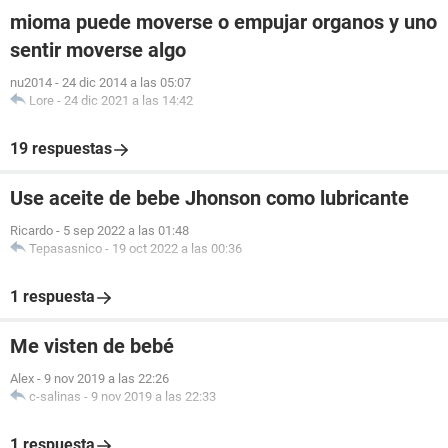
mioma puede moverse o empujar organos y uno
sentir moverse algo
nu2014
-
24 dic 2014 a las 05:07
Lore
-
24 dic 2021 a las 14:42
19 respuestas
Use aceite de bebe Jhonson como lubricante
Ricardo
-
5 sep 2022 a las 01:48
Tepasasnico
-
19 oct 2022 a las 00:36
1 respuesta
Me visten de bebé
Alex
-
9 nov 2019 a las 22:26
c-salinas
-
9 nov 2019 a las 22:33
1 respuesta