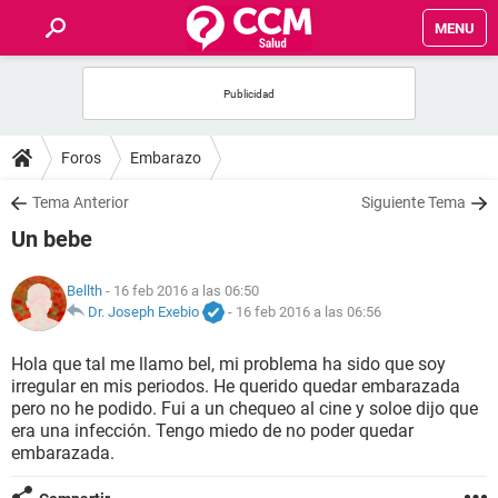
MENU
INICIO
FOROS
Foros
Embarazo
SALUD
Tema Anterior
Siguiente Tema
Un bebe
FAMILIA
Bellth
- 16 feb 2016 a las 06:50
NUTRICIÓN
Dr. Joseph Exebio
-
16 feb 2016 a las 06:56
Hola que tal me llamo bel, mi problema ha sido que soy
BIENESTAR
irregular en mis periodos. He querido quedar embarazada
pero no he podido. Fui a un chequeo al cine y soloe dijo que
SEXUALIDAD
era una infección. Tengo miedo de no poder quedar
embarazada.
GLOSARIO