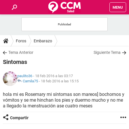
MENU
INICIO
FOROS
Foros
Embarazo
SALUD
Tema Anterior
Siguiente Tema
Sintomas
FAMILIA
paulito36
- 18 feb 2016 a las 03:17
NUTRICIÓN
Camila75
-
18 feb 2016 a las 15:15
hola mi es Rosemary mi síntomas son mareos] bochornos y
BIENESTAR
vómitos y se me hinchan los pies y duermo mucho y no me
a llegado la menstruación ase cuatro meses
SEXUALIDAD
Compartir
GLOSARIO