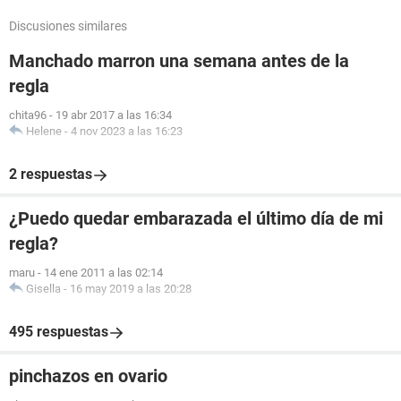
Discusiones similares
Manchado marron una semana antes de la
regla
chita96
-
19 abr 2017 a las 16:34
Helene
-
4 nov 2023 a las 16:23
2 respuestas
¿Puedo quedar embarazada el último día de mi
regla?
maru
-
14 ene 2011 a las 02:14
Gisella
-
16 may 2019 a las 20:28
495 respuestas
pinchazos en ovario