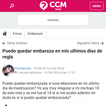
MENU
INICIO
FOROS
Foros
Embarazo
SALUD
Tema Anterior
Siguiente Tema
Puedo quedar embaraza en mis ultimos dias de
FAMILIA
regla
NUTRICIÓN
Priscilaurrea
- 18 feb 2016 a las 05:02
usuario anónimo -
19 feb 2016 a las 17:10
BIENESTAR
Puedo quedar embarazada si tuve relaciones en mi ultimo
dia de mestruacion? Yo soy muy irregular a mi me bajo 10
SEXUALIDAD
de este mes y se me fue el 14 el si me acabo adentro mi
duda es si si puedo quedar embarazada?
GLOSARIO