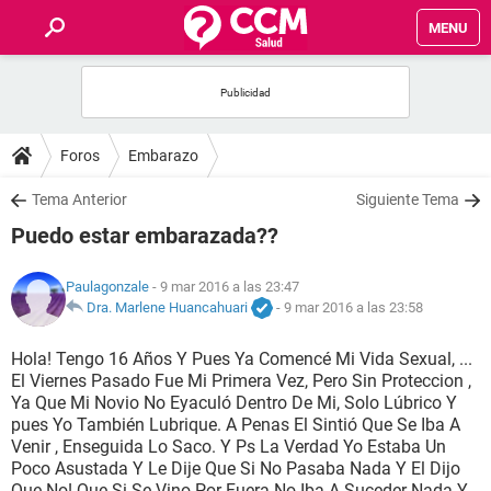
MENU
INICIO
FOROS
Foros
Embarazo
SALUD
Tema Anterior
Siguiente Tema
Puedo estar embarazada??
FAMILIA
Paulagonzale
- 9 mar 2016 a las 23:47
NUTRICIÓN
Dra. Marlene Huancahuari
-
9 mar 2016 a las 23:58
Hola! Tengo 16 Años Y Pues Ya Comencé Mi Vida Sexual, ...
BIENESTAR
El Viernes Pasado Fue Mi Primera Vez, Pero Sin Proteccion ,
Ya Que Mi Novio No Eyaculó Dentro De Mi, Solo Lúbrico Y
SEXUALIDAD
pues Yo También Lubrique. A Penas El Sintió Que Se Iba A
Venir , Enseguida Lo Saco. Y Ps La Verdad Yo Estaba Un
Poco Asustada Y Le Dije Que Si No Pasaba Nada Y El Dijo
GLOSARIO
Que No! Que Si Se Vino Por Fuera No Iba A Suceder Nada Y