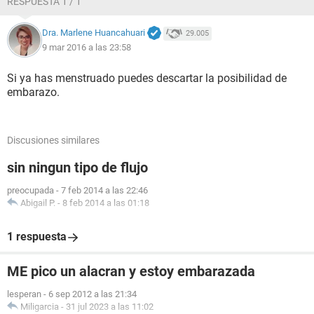
RESPUESTA 1 / 1
Dra. Marlene Huancahuari
29.005
9 mar 2016 a las 23:58
Si ya has menstruado puedes descartar la posibilidad de
embarazo.
Discusiones similares
sin ningun tipo de flujo
preocupada
-
7 feb 2014 a las 22:46
Abigail P.
-
8 feb 2014 a las 01:18
1 respuesta
ME pico un alacran y estoy embarazada
lesperan
-
6 sep 2012 a las 21:34
Miligarcia
-
31 jul 2023 a las 11:02