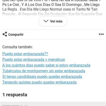
Ps Le Creí , Y A Los Dos Días O Sea El Domingo , Me Llego
La Regla . Ese Día Me Llego Normal osea ni Tanto Ni Tan
Poquito , Al Segundo Día De Ovulación Que Se Suponía Que
Me Iba A Llegar Un Poco Mas Bastante Me Llego Menos , Y
Ver más
Al Tercer Día Me Llego Muy Poquito Como Si Se Me Fuera A
Quitar , Y Ya El Día De Hoy , Que Es Miércoles No Me Llego
Nada! como Si Se Me Hubiera Quitado , Y Ps La Verdad
Compartir
Tengo Mucho Miedo , Sera Porque Fue Mi Primera Vez O
Porque Sera , A Mi Normalmente La Regla Me Dura 5 Dias
Consulta también:
Mas No 3 Y Así Como Me Llegó Tan Poquito Y Ps Quisiera
Saber , No Quisiera Que Fuera Un Embarazo , Me Pueden
Puedo estar embarazada??
Ayudar Por Favor !!
Puedo estar embarazada y menstruar
A los cuántos dias puedo saber si estoy embarazada
Tubérculos de montgomery sin estar embarazada
Si tengo candidiasis puedo quedar embarazada
Teniendo quistes puedo quedar embarazada
1 respuesta