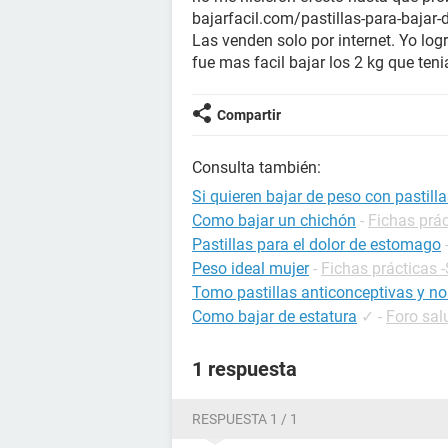
bajarfacil.com/pastillas-para-bajar-
Las venden solo por internet. Yo lo
fue mas facil bajar los 2 kg que ten
Compartir
Consulta también:
Si quieren bajar de peso con pastill
Como bajar un chichón
-
Fichas prác
Pastillas para el dolor de estomago
Peso ideal mujer
-
Fichas prácticas 
Tomo pastillas anticonceptivas y no
Como bajar de estatura
✓
-
Foro sal
1 respuesta
RESPUESTA 1 / 1