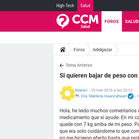
High-Tech
Salud
FOROS
SALUD
Foros
Adelgazar
Tema Anterior
Si quieren bajar de peso con 
linana1
- 10 mar 2016 a las 22:12
Dra. Marlene Huancahuari
-
1
Hola, he leido muchos comentarios 
medicamento que sí ayude. En mi ca
quede con 7 kg arriba de mi peso. P
que era solo cuidándome lo que comí
no me hicieron efecto hasta que pro