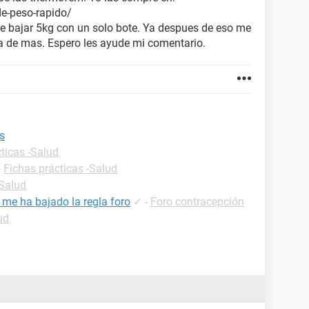
de-peso-rapido/
gre bajar 5kg con un solo bote. Ya despues de eso me
ia de mas. Espero les ayude mi comentario.
as
ticas -Salud
-
Fichas prácticas -Salud
-Salud
 me ha bajado la regla foro
✓
-
Foro contracepción
ud