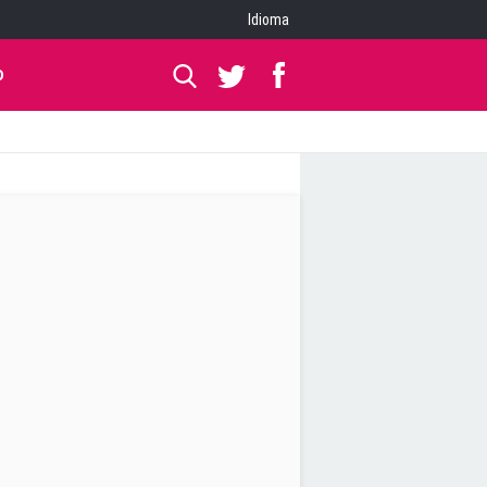
Idioma
O