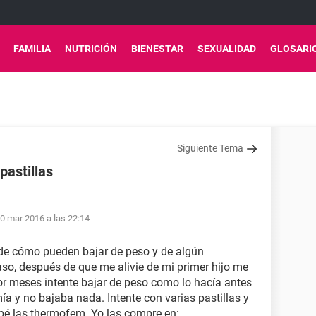
FAMILIA
NUTRICIÓN
BIENESTAR
SEXUALIDAD
GLOSARI
Siguiente Tema
pastillas
0 mar 2016 a las 22:14
de cómo pueden bajar de peso y de algún
so, después de que me alivie de mi primer hijo me
or meses intente bajar de peso como lo hacía antes
a y no bajaba nada. Intente con varias pastillas y
bé las thermofem. Yo las compre en: