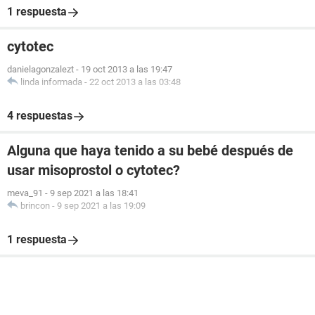
1 respuesta
cytotec
danielagonzalezt
-
19 oct 2013 a las 19:47
linda informada
-
22 oct 2013 a las 03:48
4 respuestas
Alguna que haya tenido a su bebé después de
usar misoprostol o cytotec?
meva_91
-
9 sep 2021 a las 18:41
brincon
-
9 sep 2021 a las 19:09
1 respuesta