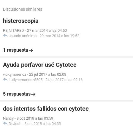
Discusiones similares
histeroscopia
REINITARED
-
27 mar 2014 a las 04:50
usuario anónimo
-
29 mar 2014 a las 19:52
1 respuesta
Ayuda porfavor usé Cytotec
vickymorenoz
-
22 jul 2017 a las 02:08
Ludyhernandez8505
-
24 jul 2017 a las 02:16
5 respuestas
dos intentos fallidos con cytotec
Nancy
-
8 oct 2018 a las 03:59
Dr.Josh
-
8 oct 2018 a las 04:33