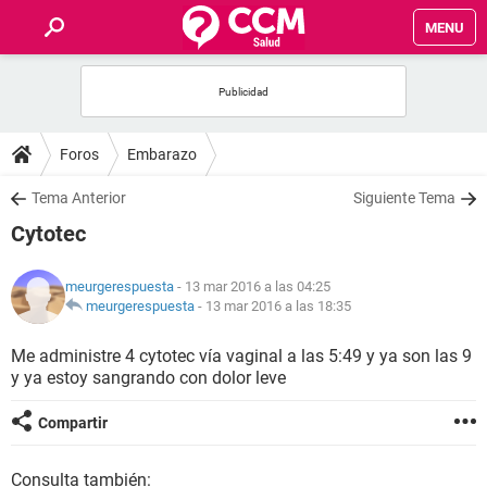
MENU
INICIO
FOROS
Foros
Embarazo
SALUD
Tema Anterior
Siguiente Tema
Cytotec
FAMILIA
meurgerespuesta
- 13 mar 2016 a las 04:25
NUTRICIÓN
meurgerespuesta
-
13 mar 2016 a las 18:35
Me administre 4 cytotec vía vaginal a las 5:49 y ya son las 9
BIENESTAR
y ya estoy sangrando con dolor leve
SEXUALIDAD
Compartir
GLOSARIO
Consulta también: