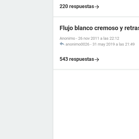
220 respuestas
Flujo blanco cremoso y retr
Anonimo
-
26 nov 2011 a las 22:12
anonimo0026
-
31 may 2019 a las 21:49
543 respuestas