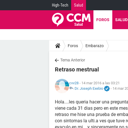
High-Tech
Salud
FOROS
SALUD
Foros
Embarazo
Tema Anterior
Retraso mestrual
cvv28
- 14 mar 2016 a las 03:21
Dr. Joseph Exebio
-
14 mar 20
Hola....les queria hacer una pregun
viene cada 31 dias pero en este me
retraso me hise una prueba de emba
con sintomas la ulti.a ves que tuve 
eyaculo en mi....y sinceramente no