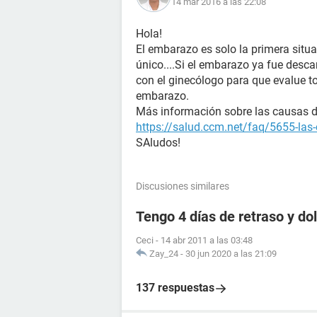
14 mar 2016 a las 22:08
Hola!
El embarazo es solo la primera situac
único....Si el embarazo ya fue desca
con el ginecólogo para que evalue t
embarazo.
Más información sobre las causas de 
https://salud.ccm.net/faq/5655-las-
SAludos!
Discusiones similares
Tengo 4 días de retraso y d
Ceci
-
14 abr 2011 a las 03:48
Zay_24
-
30 jun 2020 a las 21:09
137 respuestas