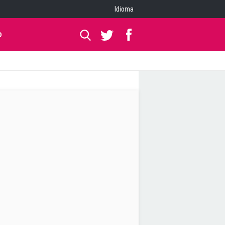
Idioma
O