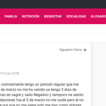
FAMILIA
NUTRICIÓN
BIENESTAR
SEXUALIDAD
GLOSARI
Siguiente Tema
16 a las 22:08
ta normalmente tengo un periodo regular que me
s de marzo no me ha venido ya tengo 3 dias de
rao en sagre y salio Negativo y tampoco ne siento
relaciones fue el 5 de marzo no me cuide pero el no
 se por que no me viene solo me dan como dolores