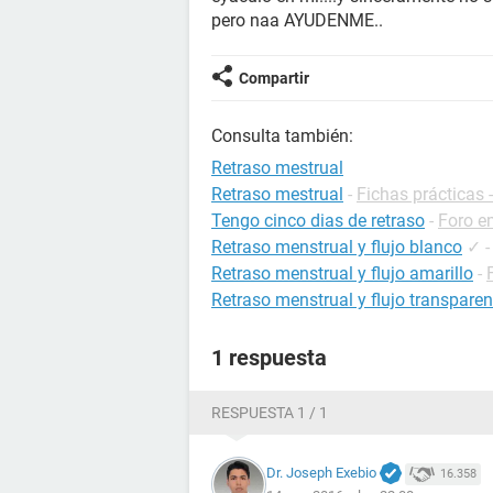
pero naa AYUDENME..
Compartir
Consulta también:
Retraso mestrual
Retraso mestrual
-
Fichas prácticas 
Tengo cinco dias de retraso
-
Foro e
Retraso menstrual y flujo blanco
✓
Retraso menstrual y flujo amarillo
-
Retraso menstrual y flujo transparen
1 respuesta
RESPUESTA 1 / 1
Dr. Joseph Exebio
16.358