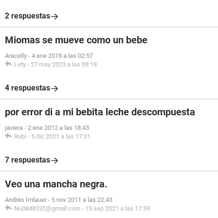
2 respuestas
Miomas se mueve como un bebe
Aracelly
-
4 ene 2019 a las 02:57
Lety
-
27 may 2023 a las 09:18
4 respuestas
por error di a mi bebita leche descompuesta
javiera
-
2 ene 2012 a las 18:43
Rubi
-
5 dic 2021 a las 17:31
7 respuestas
Veo una mancha negra.
Andrés Ímlauer
-
5 nov 2011 a las 22:43
Nu0848332@gmail.com
-
15 sep 2021 a las 17:59