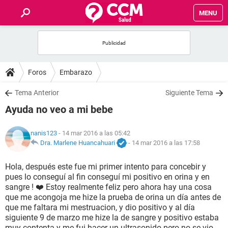
MENU
INICIO
FOROS
Foros
Embarazo
SALUD
Tema Anterior
Siguiente Tema
Ayuda no veo a mi bebe
FAMILIA
nanis123
- 14 mar 2016 a las 05:42
NUTRICIÓN
Dra. Marlene Huancahuari
-
14 mar 2016 a las 17:58
Hola, después este fue mi primer intento para concebir y
BIENESTAR
pues lo conseguí al fin conseguí mi positivo en orina y en
sangre ! ❤️ Estoy realmente feliz pero ahora hay una cosa
SEXUALIDAD
que me acongoja me hize la prueba de orina un día antes de
que me faltara mi mestruacion, y dio positivo y al día
siguiente 9 de marzo me hize la de sangre y positivo estaba
GLOSARIO
muy contenta y me fui hacer un ultrasonido pero no se vio