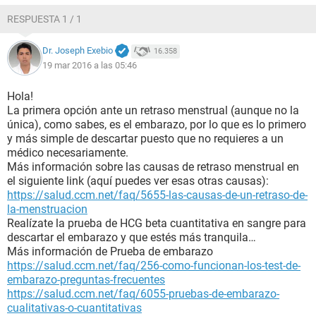
semanas atrás dolores de cabeza, pero ya no, muchos
RESPUESTA 1 / 1
deseos de comer carne y siempre me siento con sueño. Que
creen que pueda ser? me podrían aconsejar algo por fis.
Dr. Joseph Exebio
16.358
19 mar 2016 a las 05:46
Hola!
La primera opción ante un retraso menstrual (aunque no la
única), como sabes, es el embarazo, por lo que es lo primero
y más simple de descartar puesto que no requieres a un
médico necesariamente.
Más información sobre las causas de retraso menstrual en
el siguiente link (aquí puedes ver esas otras causas):
https://salud.ccm.net/faq/5655-las-causas-de-un-retraso-de-
la-menstruacion
Realízate la prueba de HCG beta cuantitativa en sangre para
descartar el embarazo y que estés más tranquila…
Más información de Prueba de embarazo
https://salud.ccm.net/faq/256-como-funcionan-los-test-de-
embarazo-preguntas-frecuentes
https://salud.ccm.net/faq/6055-pruebas-de-embarazo-
cualitativas-o-cuantitativas