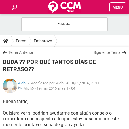
MENU
INICIO
FOROS
Foros
Embarazo
SALUD
Tema Anterior
Siguiente Tema
DUDA ?? POR QUÉ TANTOS DÍAS DE
FAMILIA
RETRASO??
NUTRICIÓN
Mich6
- Modificado por Mich6 el 18/03/2016, 21:11
Mich6 -
19 mar 2016 a las 17:04
BIENESTAR
Buena tarde,
SEXUALIDAD
Quisiera ver si podrían ayudarme con algún consejo o
comentario con respecto a lo que estoy pasando por este
momento por favor, sería de gran ayuda.
GLOSARIO