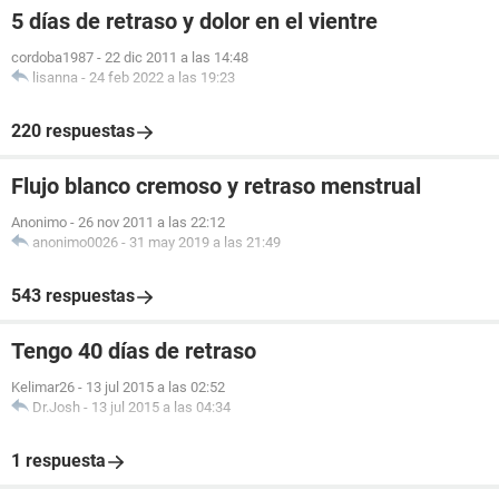
5 días de retraso y dolor en el vientre
cordoba1987
-
22 dic 2011 a las 14:48
lisanna
-
24 feb 2022 a las 19:23
220 respuestas
Flujo blanco cremoso y retraso menstrual
Anonimo
-
26 nov 2011 a las 22:12
anonimo0026
-
31 may 2019 a las 21:49
543 respuestas
Tengo 40 días de retraso
Kelimar26
-
13 jul 2015 a las 02:52
Dr.Josh
-
13 jul 2015 a las 04:34
1 respuesta