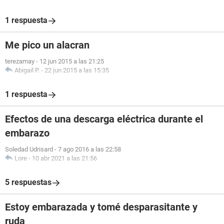
1 respuesta
Me pico un alacran
terezamay
-
12 jun 2015 a las 21:25
Abigail P.
-
22 jun 2015 a las 15:35
1 respuesta
Efectos de una descarga eléctrica durante el
embarazo
Soledad Udrisard
-
7 ago 2016 a las 22:58
Lore
-
10 abr 2021 a las 21:56
5 respuestas
Estoy embarazada y tomé desparasitante y
ruda