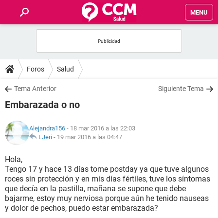
MENU
INICIO
FOROS
Foros
Salud
SALUD
Tema Anterior
Siguiente Tema
Embarazada o no
FAMILIA
Alejandra156
- 18 mar 2016 a las 22:03
NUTRICIÓN
LJeri
-
19 mar 2016 a las 04:47
Hola,
BIENESTAR
Tengo 17 y hace 13 días tome postday ya que tuve algunos
roces sin protección y en mis días fértiles, tuve los síntomas
SEXUALIDAD
que decía en la pastilla, mañana se supone que debe
bajarme, estoy muy nerviosa porque aún he tenido nauseas
y dolor de pechos, puedo estar embarazada?
GLOSARIO