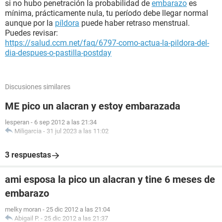
si no hubo penetración la probabilidad de
embarazo
es
mínima, prácticamente nula, tu período debe llegar normal
aunque por la
píldora
puede haber retraso menstrual.
Puedes revisar:
https://salud.ccm.net/faq/6797-como-actua-la-pildora-del-
dia-despues-o-pastilla-postday
Discusiones similares
ME pico un alacran y estoy embarazada
lesperan
-
6 sep 2012 a las 21:34
Miligarcia
-
31 jul 2023 a las 11:02
3 respuestas
ami esposa la pico un alacran y tine 6 meses de
embarazo
melky moran
-
25 dic 2012 a las 21:04
Abigail P.
-
25 dic 2012 a las 21:37