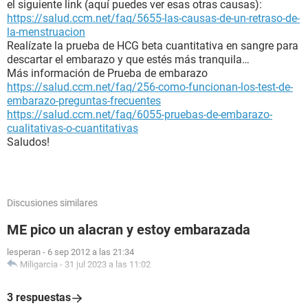
el siguiente link (aquí puedes ver esas otras causas):
https://salud.ccm.net/faq/5655-las-causas-de-un-retraso-de-
la-menstruacion
Realízate la prueba de HCG beta cuantitativa en sangre para
descartar el embarazo y que estés más tranquila…
Más información de Prueba de embarazo
https://salud.ccm.net/faq/256-como-funcionan-los-test-de-
embarazo-preguntas-frecuentes
https://salud.ccm.net/faq/6055-pruebas-de-embarazo-
cualitativas-o-cuantitativas
Saludos!
Discusiones similares
ME pico un alacran y estoy embarazada
lesperan
-
6 sep 2012 a las 21:34
Miligarcia
-
31 jul 2023 a las 11:02
3 respuestas