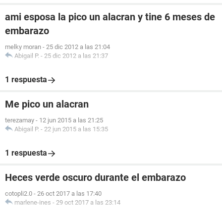
ami esposa la pico un alacran y tine 6 meses de
embarazo
melky moran
-
25 dic 2012 a las 21:04
Abigail P.
-
25 dic 2012 a las 21:37
1 respuesta
Me pico un alacran
terezamay
-
12 jun 2015 a las 21:25
Abigail P.
-
22 jun 2015 a las 15:35
1 respuesta
Heces verde oscuro durante el embarazo
cotopli2.0
-
26 oct 2017 a las 17:40
marlene-ines
-
29 oct 2017 a las 23:14