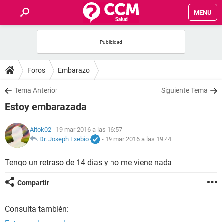
MENU
INICIO
FOROS
Foros
Embarazo
SALUD
Tema Anterior
Siguiente Tema
Estoy embarazada
FAMILIA
Altok02
- 19 mar 2016 a las 16:57
NUTRICIÓN
Dr. Joseph Exebio
-
19 mar 2016 a las 19:44
Tengo un retraso de 14 dias y no me viene nada
BIENESTAR
Compartir
SEXUALIDAD
Consulta también:
GLOSARIO