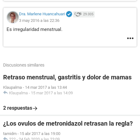
Dra. Marlene Huancahuari
29.005
3 may 2016 a las 22:36
Es irregularidad menstrual.
Discusiones similares
Retraso menstrual, gastritis y dolor de mamas
Klaupalma
-
14 mar 2017 a las 13:44
Klaupalma
-
15 mar 2017 a las 14:09
2 respuestas
¿Los ovulos de metronidazol retrasan la regla?
tamidm
-
15 abr 2017 a las 19:00
222
-
24 feb 2020 a las 23:09