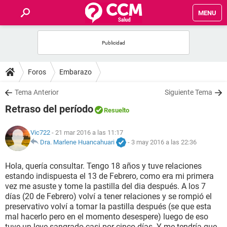
MENU
INICIO
FOROS
Foros
Embarazo
SALUD
Tema Anterior
Siguiente Tema
Retraso del período
Resuelto
FAMILIA
Vic722
- 21 mar 2016 a las 11:17
NUTRICIÓN
Dra. Marlene Huancahuari
-
3 may 2016 a las 22:36
Hola, quería consultar. Tengo 18 años y tuve relaciones
BIENESTAR
estando indispuesta el 13 de Febrero, como era mi primera
vez me asuste y tome la pastilla del dia después. A los 7
SEXUALIDAD
días (20 de Febrero) volví a tener relaciones y se rompió el
preservativo volví a tomar la pastilla después (se que esta
mal hacerlo pero en el momento desespere) luego de eso
GLOSARIO
tuve un leve sangrado casi por cinco días. Y me tendría que