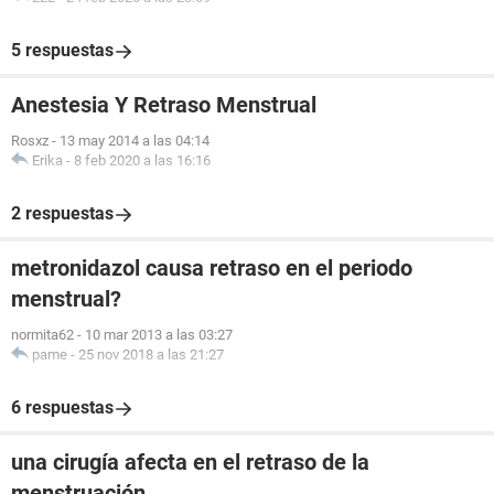
5 respuestas
Anestesia Y Retraso Menstrual
Rosxz
-
13 may 2014 a las 04:14
Erika
-
8 feb 2020 a las 16:16
2 respuestas
metronidazol causa retraso en el periodo
menstrual?
normita62
-
10 mar 2013 a las 03:27
pame
-
25 nov 2018 a las 21:27
6 respuestas
una cirugía afecta en el retraso de la
menstruación