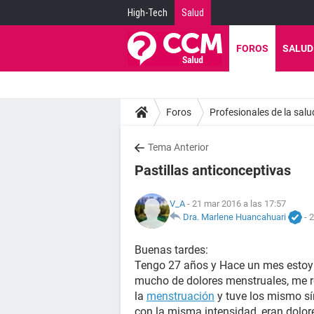
High-Tech
Salud
FOROS
SALUD
Foros
Profesionales de la salu
Tema Anterior
Pastillas anticonceptivas
V_A
- 21 mar 2016 a las 17:57
Dra. Marlene Huancahuari
-
2
Buenas tardes:
Tengo 27 años y Hace un mes estoy 
mucho de dolores menstruales, me r
la
menstruación
y tuve los mismo sí
con la misma intensidad ,eran dolor