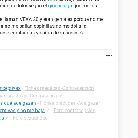
 ningún dolor según el
ginecólogo
que me las
e llaman VEXA 20 y eran geniales porque no me
da no me salían espinillas no me dolia la
 puedo cambiarlas y como debo hacerlo?
onceptivas
-
Fichas prácticas -Contracepción
has prácticas -Contracepción
as que adelgazan
-
Fichas prácticas -Adelgazar
ceptivas y no me baja
✓
-
Foro contracepción
as
✓
-
Foro sexualidad