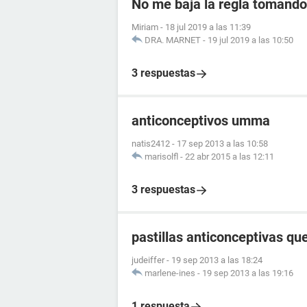
No me baja la regla tomando 
Miriam
-
18 jul 2019 a las 11:39
DRA. MARNET
-
19 jul 2019 a las 10:50
3 respuestas
anticonceptivos umma
natis2412
-
17 sep 2013 a las 10:58
marisolfl
-
22 abr 2015 a las 12:11
3 respuestas
pastillas anticonceptivas q
judeiffer
-
19 sep 2013 a las 18:24
marlene-ines
-
19 sep 2013 a las 19:16
1 respuesta