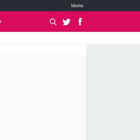
Idioma
O