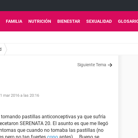
FAMILIA
NUTRICIÓN
BIENESTAR
SEXUALIDAD
GLOSARI
d
Siguiente Tema
1 mar 2016 a las 20:16
tomando pastillas anticonceptivas ya que sufría
ecetaron SERENATA 20. El asunto es que me llegó
ntomas que cuando no tomaba las pastillas (no
es pero no tan fuertes
cono
antes).....Bueno se