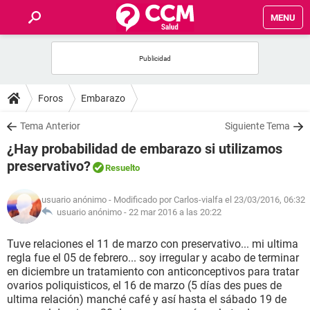
MENU
INICIO
FOROS
Foros
Embarazo
SALUD
Tema Anterior
Siguiente Tema
¿Hay probabilidad de embarazo si utilizamos
FAMILIA
preservativo?
Resuelto
NUTRICIÓN
usuario anónimo
- Modificado por Carlos-vialfa el 23/03/2016, 06:32
usuario anónimo -
22 mar 2016 a las 20:22
BIENESTAR
Tuve relaciones el 11 de marzo con preservativo... mi ultima
regla fue el 05 de febrero... soy irregular y acabo de terminar
SEXUALIDAD
en diciembre un tratamiento con anticonceptivos para tratar
ovarios poliquisticos, el 16 de marzo (5 días des pues de
ultima relación) manché café y así hasta el sábado 19 de
GLOSARIO