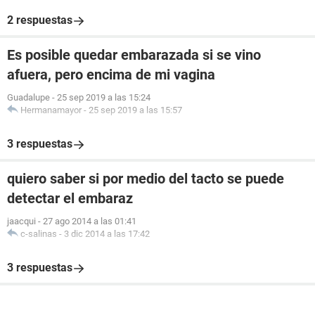
2 respuestas
Es posible quedar embarazada si se vino
afuera, pero encima de mi vagina
Guadalupe
-
25 sep 2019 a las 15:24
Hermanamayor
-
25 sep 2019 a las 15:57
3 respuestas
quiero saber si por medio del tacto se puede
detectar el embaraz
jaacqui
-
27 ago 2014 a las 01:41
c-salinas
-
3 dic 2014 a las 17:42
3 respuestas