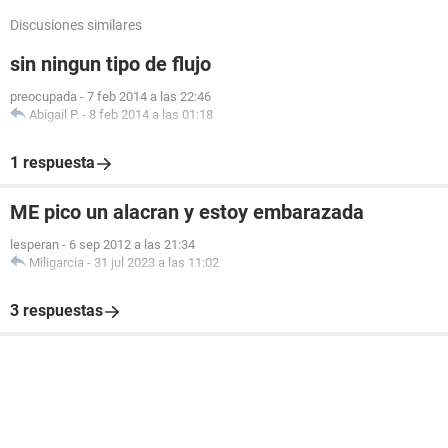
Discusiones similares
sin ningun tipo de flujo
preocupada
-
7 feb 2014 a las 22:46
Abigail P.
-
8 feb 2014 a las 01:18
1 respuesta
ME pico un alacran y estoy embarazada
lesperan
-
6 sep 2012 a las 21:34
Miligarcia
-
31 jul 2023 a las 11:02
3 respuestas