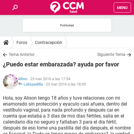
MENU
INICIO
FOROS
Foros
Contracepción
SALUD
Tema Anterior
Siguiente Tema
¿Puedo estar embarazada? ayuda por favor
FAMILIA
Allisn
- 23 mar 2016 a las 17:54
NUTRICIÓN
Lalispadilla
-
23 mar 2016 a las 18:05
Hola, soy Alison tengo 18 años y tuve relaciones con mi
BIENESTAR
enamorado sin protección y eyaculo casi afuera, dentro del
vestíbulo vaginal, para nada profundo y después caí en
SEXUALIDAD
cuenta que estaba a 3 días de mis días fértiles, salia en el
calendario día no seguro y faltaban 3 para el día fértil,
después de eso tome una pastilla del día después, el nombre
GLOSARIO
es Escapel, la Duda es tengo riesgo de embarazo?, la verdad