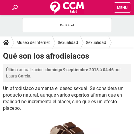
MENU
INICIO
FOROS
Museo de Internet
Sexualidad
Sexualidad
SALUD
Qué son los afrodisiacos
FAMILIA
Última actualización:
domingo 9 septiembre 2018 à 04:46
por
Laura García.
NUTRICIÓN
Un afrodisíaco aumenta el deseo sexual. Se considera un
producto natural, aunque varios expertos afirman que en
BIENESTAR
realidad no incrementa el placer, sino que es un efecto
placebo.
SEXUALIDAD
GLOSARIO