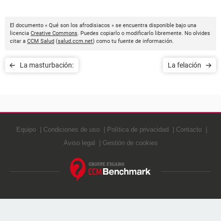
El documento « Qué son los afrodisiacos » se encuentra disponible bajo una
licencia
Creative Commons
. Puedes copiarlo o modificarlo libremente. No olvides
citar a
CCM Salud
(
salud.ccm.net
) como tu fuente de información.
La masturbación:
La felación
Equipo
Condiciones de uso
Política de privacidad
Contacto
Aviso legal
Gestión de cookies