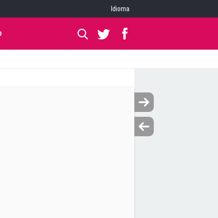
Idioma
O