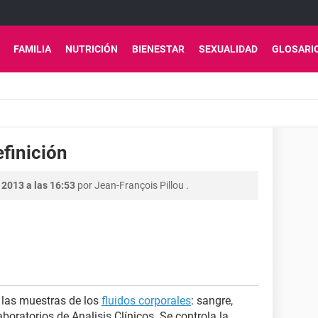
FAMILIA
NUTRICIÓN
BIENESTAR
SEXUALIDAD
GLOSARI
efinición
 2013 a las 16:53
por
Jean-François Pillou
.
e las muestras de los
fluidos corporales
: sangre,
aboratorios de Analisis Clínicos. Se controla la