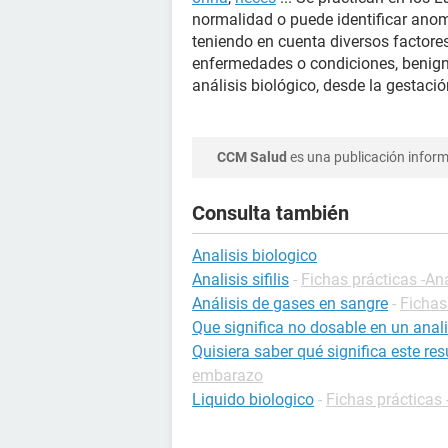
normalidad o puede identificar ano
teniendo en cuenta diversos factores
enfermedades o condiciones, benigna
análisis biológico, desde la gestació
CCM Salud
es una publicación informa
Consulta también
Analisis biologico
Analisis sifilis
-
Fichas prácticas -An
Análisis de gases en sangre
-
Fichas
Que significa no dosable en un anali
Quisiera saber qué significa este r
embarazo
Liquido biologico
-
Fichas prácticas 