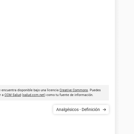
se encuentra disponible bajo una licencia
Creative Commons
. Puedes
ar a
CCM Salud
(
salud.ccm.net
) como tu fuente de información.
Analgésicos - Definición