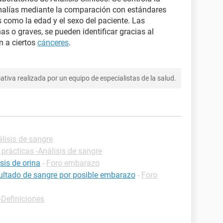
malías mediante la comparación con estándares
 como la edad y el sexo del paciente. Las
s o graves, se pueden identificar gracias al
n a ciertos
cánceres
.
tiva realizada por un equipo de especialistas de la salud.
álisis de sangre
 prácticas -Análisis de sangre
sis de orina
-
Foro embarazo
esultado de sangre por posible embarazo
-
Foro
-Definiciones