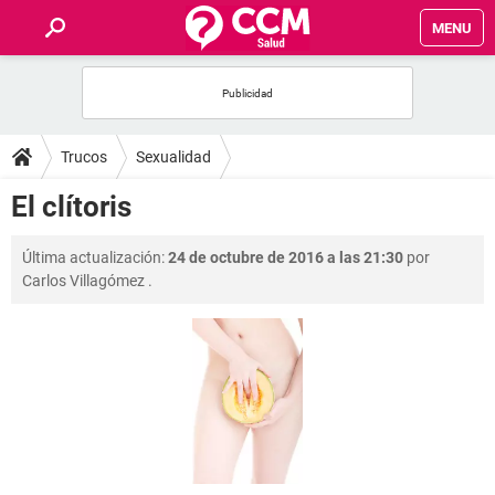
MENU
INICIO
FOROS
Trucos
Sexualidad
SALUD
El clítoris
FAMILIA
Última actualización:
24 de octubre de 2016 a las 21:30
por
Carlos Villagómez
.
NUTRICIÓN
BIENESTAR
SEXUALIDAD
GLOSARIO