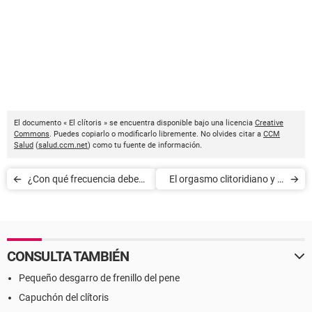
El documento « El clítoris » se encuentra disponible bajo una licencia
Creative
Commons
. Puedes copiarlo o modificarlo libremente. No olvides citar a
CCM
Salud
(
salud.ccm.net
) como tu fuente de información.
¿Con qué frecuencia deben
El orgasmo clitoridiano y el
tener relaciones sexuales
orgasmo vaginal
las parejas?
CONSULTA TAMBIÉN
Pequeño desgarro de frenillo del pene
Capuchón del clítoris