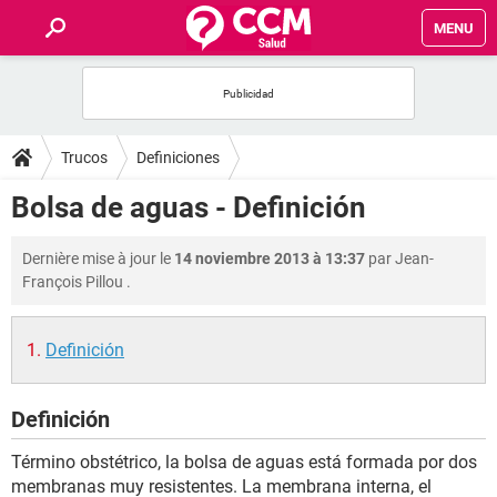
MENU
INICIO
FORUMS
Trucos
Definiciones
SALUD
Bolsa de aguas - Definición
FAMILIA
Dernière mise à jour le
14 noviembre 2013 à 13:37
par
Jean-
François Pillou
.
NUTRICIÓN
Definición
BIENESTAR
Definición
SEXUALIDAD
Término obstétrico, la bolsa de aguas está formada por dos
GLOSARIO
membranas muy resistentes. La membrana interna, el