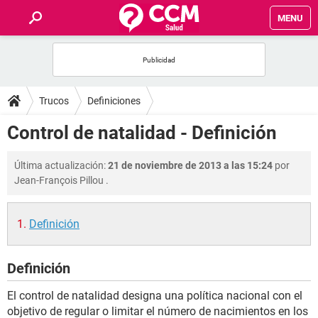
MENU
INICIO
FOROS
Trucos
Definiciones
SALUD
Control de natalidad - Definición
FAMILIA
Última actualización:
21 de noviembre de 2013 a las 15:24
por
Jean-François Pillou
.
NUTRICIÓN
Definición
BIENESTAR
Definición
SEXUALIDAD
El control de natalidad designa una política nacional con el
GLOSARIO
objetivo de regular o limitar el número de nacimientos en los