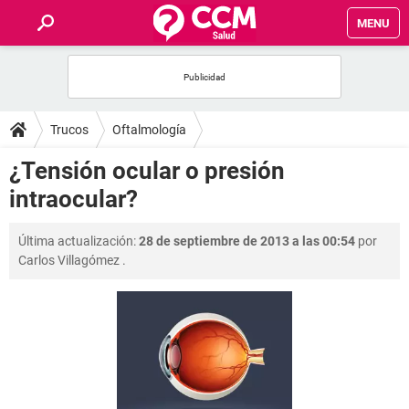
MENU
INICIO
FOROS
Trucos
Oftalmología
SALUD
¿Tensión ocular o presión
intraocular?
FAMILIA
Última actualización:
28 de septiembre de 2013 a las 00:54
por
NUTRICIÓN
Carlos Villagómez
.
BIENESTAR
SEXUALIDAD
GLOSARIO