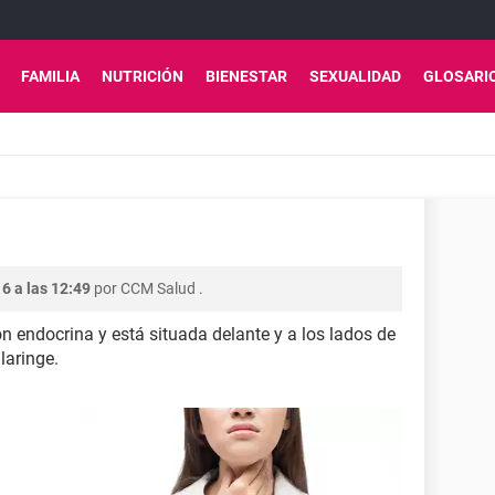
FAMILIA
NUTRICIÓN
BIENESTAR
SEXUALIDAD
GLOSARI
6 a las 12:49
por
CCM Salud
.
ón endocrina y está situada delante y a los lados de
 laringe.