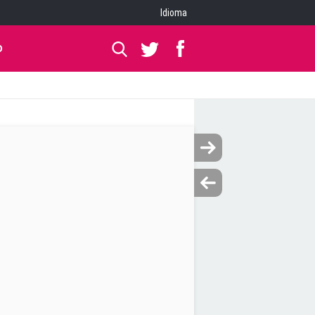
Idioma
O