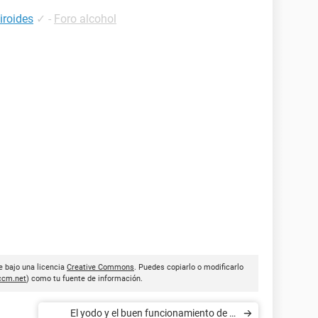
iroides
✓
-
Foro alcohol
e bajo una licencia
Creative Commons
. Puedes copiarlo o modificarlo
ccm.net
) como tu fuente de información.
El yodo y el buen funcionamiento de la