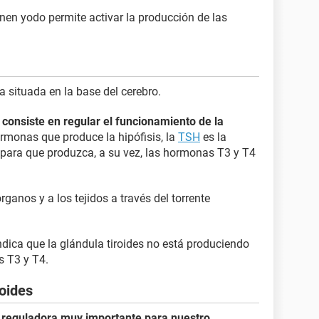
en yodo permite activar la producción de las
 situada en la base del cerebro.
s consiste en regular el funcionamiento de la
rmonas que produce la hipófisis, la
TSH
es la
s para que produzca, a su vez, las hormonas T3 y T4
ganos y a los tejidos a través del torrente
ndica que la glándula tiroides no está produciendo
s T3 y T4.
roides
 reguladora muy importante para nuestro