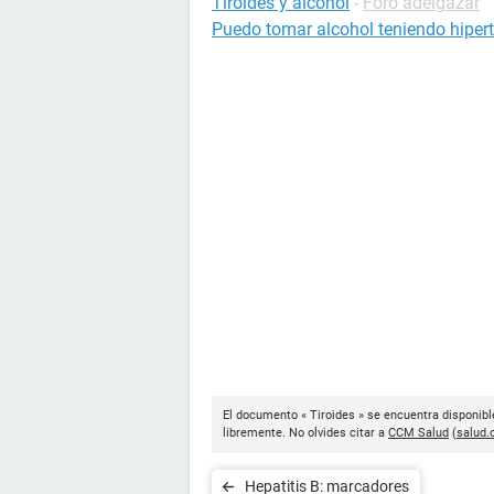
Tiroides y alcohol
-
Foro adelgazar
Puedo tomar alcohol teniendo hipert
El documento « Tiroides » se encuentra disponibl
libremente. No olvides citar a
CCM Salud
(
salud.
Hepatitis B: marcadores