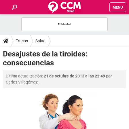
MENU
INICIO
FOROS
Trucos
Salud
SALUD
Desajustes de la tiroides:
consecuencias
FAMILIA
Última actualización:
21 de octubre de 2013 a las 22:49
por
NUTRICIÓN
Carlos Villagómez
.
BIENESTAR
SEXUALIDAD
GLOSARIO