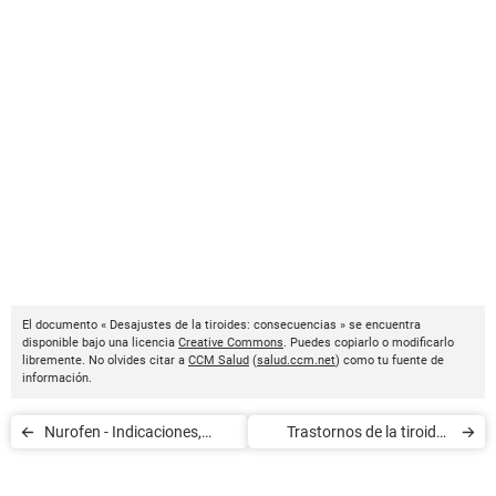
El documento « Desajustes de la tiroides: consecuencias » se encuentra
disponible bajo una licencia
Creative Commons
. Puedes copiarlo o modificarlo
libremente. No olvides citar a
CCM Salud
(
salud.ccm.net
) como tu fuente de
información.
Nurofen - Indicaciones,
Trastornos de la tiroides
efectos secundarios y
durante el embarazo