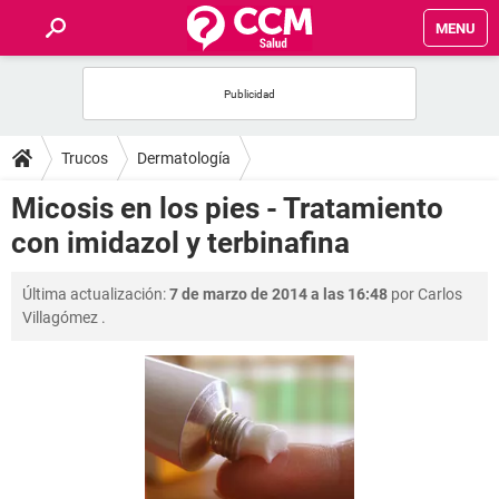
MENU
INICIO
FOROS
Trucos
Dermatología
SALUD
Micosis en los pies - Tratamiento
con imidazol y terbinafina
FAMILIA
Última actualización:
7 de marzo de 2014 a las 16:48
por
Carlos
NUTRICIÓN
Villagómez
.
BIENESTAR
SEXUALIDAD
GLOSARIO