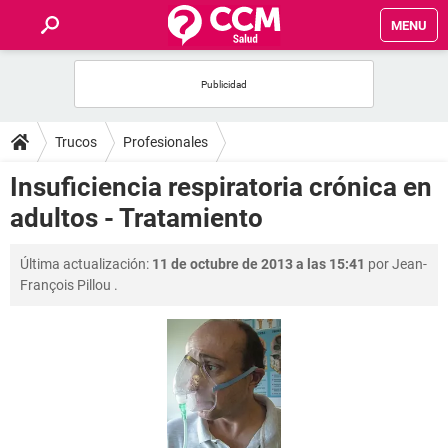
MENU
INICIO
FOROS
Trucos
Profesionales
SALUD
Insuficiencia respiratoria crónica en
adultos - Tratamiento
FAMILIA
Última actualización:
11 de octubre de 2013 a las 15:41
por
Jean-
NUTRICIÓN
François Pillou
.
BIENESTAR
SEXUALIDAD
GLOSARIO