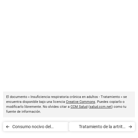
El documento « Insuficiencia respiratoria crónica en adultos - Tratamiento » se
encuentra disponible bajo una licencia
Creative Commons
. Puedes copiarlo o
modificarlo libremente. No olvides citar a
CCM Salud
(
salud.ccm.net
) como tu
fuente de información.
Consumo nocivo del
Tratamiento de la artritis
cannabis
detectada precozmente