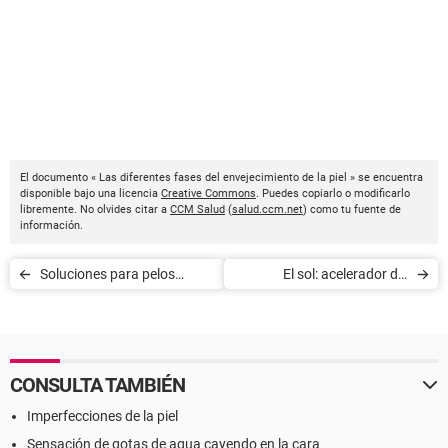
El documento « Las diferentes fases del envejecimiento de la piel » se encuentra
disponible bajo una licencia
Creative Commons
. Puedes copiarlo o modificarlo
libremente. No olvides citar a
CCM Salud
(
salud.ccm.net
) como tu fuente de
información.
Soluciones para pelos
El sol: acelerador del
encarnados
envejecimiento de la piel
CONSULTA TAMBIÉN
Imperfecciones de la piel
Sensación de gotas de agua cayendo en la cara