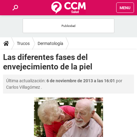
MENU
INICIO
FOROS
Trucos
Dermatología
SALUD
Las diferentes fases del
envejecimiento de la piel
FAMILIA
Última actualización:
6 de noviembre de 2013 a las 16:01
por
NUTRICIÓN
Carlos Villagómez
.
BIENESTAR
SEXUALIDAD
GLOSARIO