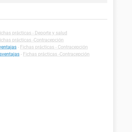
ichas prácticas - Deporte y salud
ichas prácticas -Contracepción
ventajas
-
Fichas prácticas - Contracepción
esventajas
-
Fichas prácticas -Contracepción