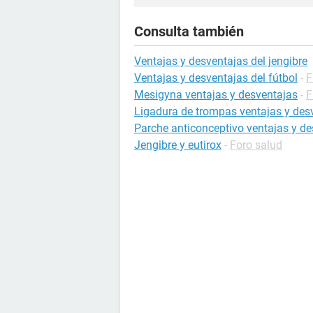
Consulta también
Ventajas y desventajas del jengibre
Ventajas y desventajas del fútbol
-
F
Mesigyna ventajas y desventajas
-
F
Ligadura de trompas ventajas y des
Parche anticonceptivo ventajas y d
Jengibre y eutirox
-
Foro salud