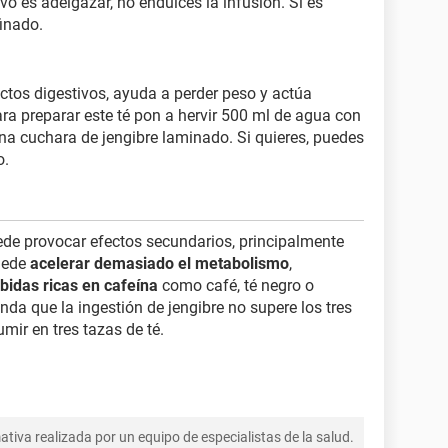
vo es adelgazar, no endulces la infusión. Si es
finado.
ctos digestivos, ayuda a perder peso y actúa
ra preparar este té pon a hervir 500 ml de agua con
na cuchara de jengibre laminado. Si quieres, puedes
o.
ede provocar efectos secundarios, principalmente
puede
acelerar demasiado el metabolismo
,
bidas ricas en cafeína
como café, té negro o
enda que la ingestión de jengibre no supere los tres
mir en tres tazas de té.
tiva realizada por un equipo de especialistas de la salud.