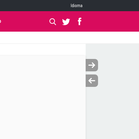
Idioma
O