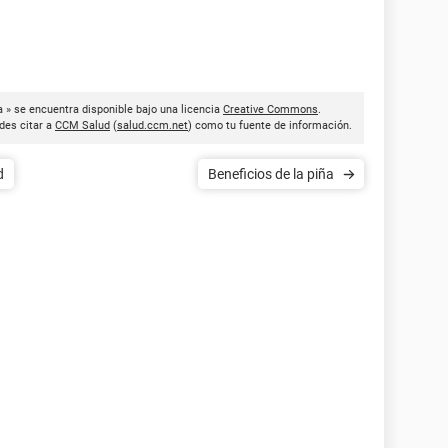
a » se encuentra disponible bajo una licencia
Creative Commons
.
des citar a
CCM Salud
(
salud.ccm.net
) como tu fuente de información.
d
Beneficios de la piña