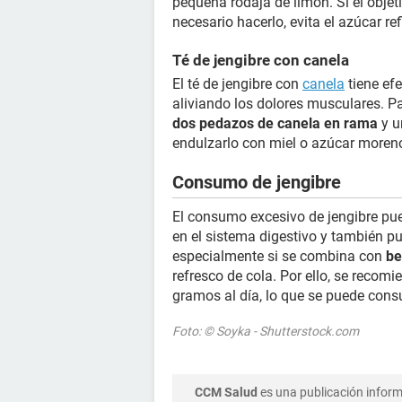
pequeña rodaja de limón. Si el objeti
necesario hacerlo, evita el azúcar re
Té de jengibre con canela
El té de jengibre con
canela
tiene efe
aliviando los dolores musculares. Pa
dos pedazos de canela en rama
y u
endulzarlo con miel o azúcar moren
Consumo de jengibre
El consumo excesivo de jengibre pu
en el sistema digestivo y también 
especialmente si se combina con
be
refresco de cola. Por ello, se recomi
gramos al día, lo que se puede consu
Foto: © Soyka - Shutterstock.com
CCM Salud
es una publicación informa