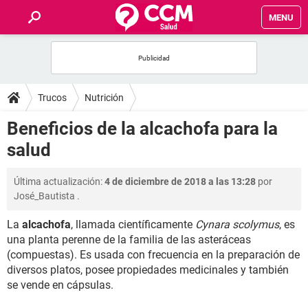
MENU
INICIO
FOROS
Trucos
Nutrición
SALUD
Beneficios de la alcachofa para la
salud
FAMILIA
Última actualización:
4 de diciembre de 2018 a las 13:28
por
NUTRICIÓN
José_Bautista
.
La
alcachofa
, llamada científicamente
Cynara scolymus
, es
BIENESTAR
una planta perenne de la familia de las asteráceas
(compuestas). Es usada con frecuencia en la preparación de
SEXUALIDAD
diversos platos, posee propiedades medicinales y también
se vende en cápsulas.
GLOSARIO