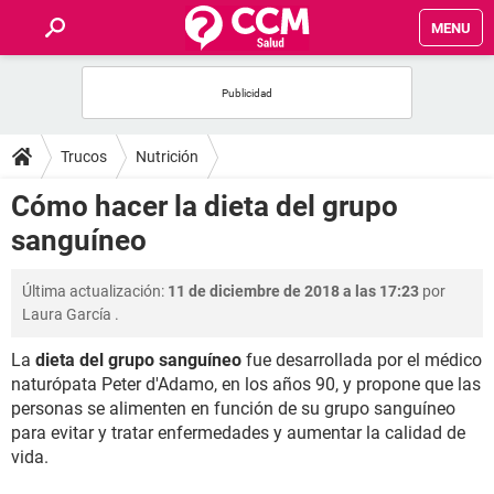
MENU
INICIO
FOROS
Trucos
Nutrición
SALUD
Cómo hacer la dieta del grupo
sanguíneo
FAMILIA
Última actualización:
11 de diciembre de 2018 a las 17:23
por
NUTRICIÓN
Laura García
.
La
dieta del grupo sanguíneo
fue desarrollada por el médico
BIENESTAR
naturópata Peter d'Adamo, en los años 90, y propone que las
personas se alimenten en función de su grupo sanguíneo
SEXUALIDAD
para evitar y tratar enfermedades y aumentar la calidad de
vida.
GLOSARIO