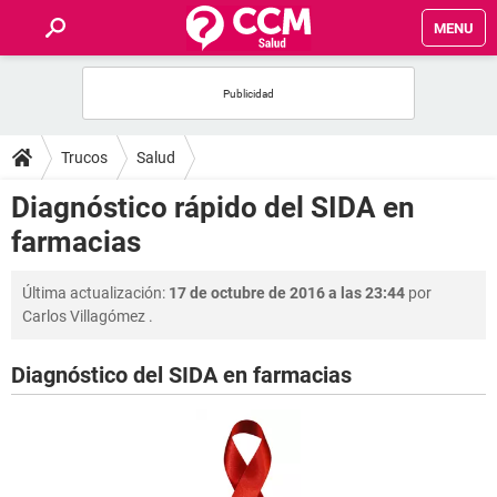
MENU
INICIO
FOROS
Trucos
Salud
SALUD
Diagnóstico rápido del SIDA en
farmacias
FAMILIA
Última actualización:
17 de octubre de 2016 a las 23:44
por
NUTRICIÓN
Carlos Villagómez
.
BIENESTAR
Diagnóstico del SIDA en farmacias
SEXUALIDAD
GLOSARIO