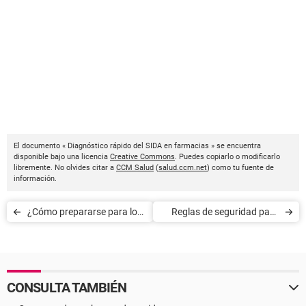
El documento « Diagnóstico rápido del SIDA en farmacias » se encuentra
disponible bajo una licencia
Creative Commons
. Puedes copiarlo o modificarlo
libremente. No olvides citar a
CCM Salud
(
salud.ccm.net
) como tu fuente de
información.
¿Cómo prepararse para los
Reglas de seguridad para
exámenes?
evitar ahogamientos
CONSULTA TAMBIÉN