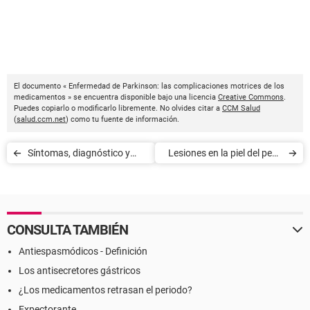
El documento « Enfermedad de Parkinson: las complicaciones motrices de los
medicamentos » se encuentra disponible bajo una licencia
Creative Commons
.
Puedes copiarlo o modificarlo libremente. No olvides citar a
CCM Salud
(
salud.ccm.net
) como tu fuente de información.
Síntomas, diagnóstico y
Lesiones en la piel del pene
cepas patógenas de E. coli
y genitales
CONSULTA TAMBIÉN
Antiespasmódicos - Definición
Los antisecretores gástricos
¿Los medicamentos retrasan el periodo?
Expectorante