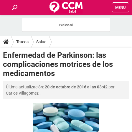
MENU
INICIO
FOROS
Trucos
Salud
SALUD
Enfermedad de Parkinson: las
complicaciones motrices de los
FAMILIA
medicamentos
NUTRICIÓN
Última actualización:
20 de octubre de 2016 a las 03:42
por
Carlos Villagómez
.
BIENESTAR
SEXUALIDAD
GLOSARIO