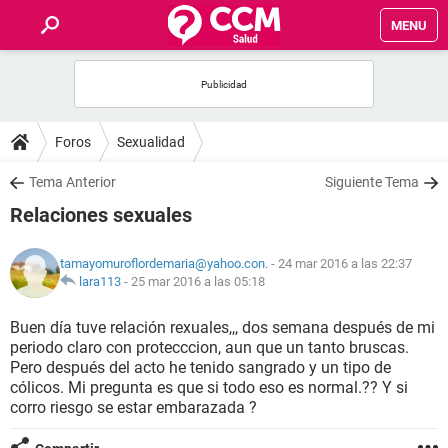
MENU
INICIO
FOROS
Foros
Sexualidad
SALUD
Tema Anterior
Siguiente Tema
Relaciones sexuales
FAMILIA
tamayomuroflordemaria@yahoo.con.
- 24 mar 2016 a las 22:37
NUTRICIÓN
lara113
-
25 mar 2016 a las 05:18
Buen día tuve relación rexuales,,, dos semana después de mi
BIENESTAR
periodo claro con protecccion, aun que un tanto bruscas.
Pero después del acto he tenido sangrado y un tipo de
SEXUALIDAD
cólicos. Mi pregunta es que si todo eso es normal.?? Y si
corro riesgo se estar embarazada ?
GLOSARIO