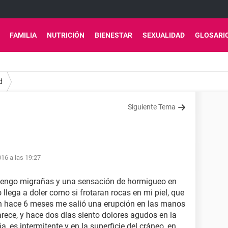
FAMILIA
NUTRICIÓN
BIENESTAR
SEXUALIDAD
GLOSARI
d
Siguiente Tema
16 a las 19:27
 tengo migrañas y una sensación de hormigueo en
lega a doler como si frotaran rocas en mi piel, que
n hace 6 meses me salió una erupción en las manos
ece, y hace dos días siento dolores agudos en la
, es intermitente y en la superficie del cráneo, en