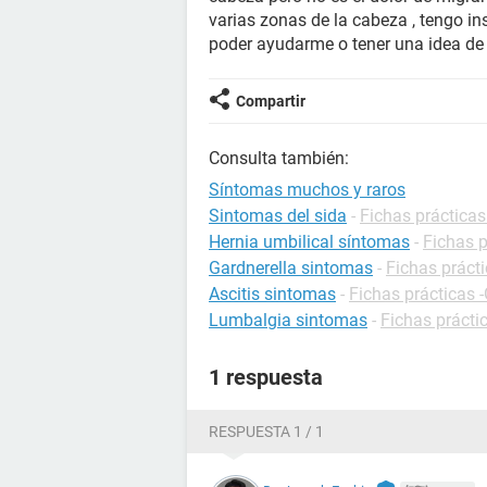
varias zonas de la cabeza , tengo i
poder ayudarme o tener una idea de
Compartir
Consulta también:
Síntomas muchos y raros
Sintomas del sida
-
Fichas prácticas
Hernia umbilical síntomas
-
Fichas p
Gardnerella sintomas
-
Fichas prácti
Ascitis sintomas
-
Fichas prácticas -
Lumbalgia sintomas
-
Fichas prácti
1 respuesta
RESPUESTA 1 / 1