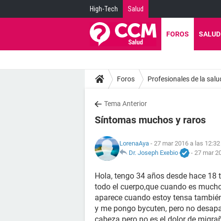
High-Tech
Salud
FOROS
SALUD
Foros
Profesionales de la salu
Tema Anterior
Síntomas muchos y raros
LorenaAya
- 27 mar 2016 a las 12:32
Dr. Joseph Exebio
-
27 mar 20
Hola, tengo 34 años desde hace 18
todo el cuerpo,que cuando es mucho l
aparece cuando estoy tensa tambié
y me pongo bycuten, pero no desapar
cabeza pero no es el dolor de migraña