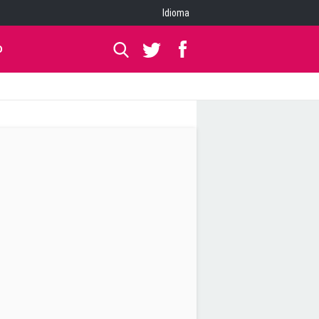
Idioma
O