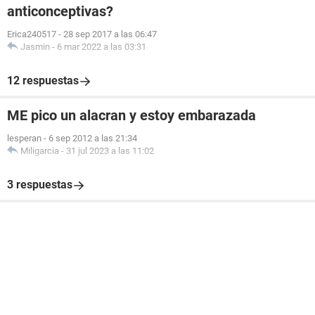
anticonceptivas?
Erica240517
-
28 sep 2017 a las 06:47
Jasmin
-
6 mar 2022 a las 03:31
12 respuestas
ME pico un alacran y estoy embarazada
lesperan
-
6 sep 2012 a las 21:34
Miligarcia
-
31 jul 2023 a las 11:02
3 respuestas