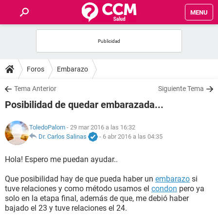
MENU
INICIO
FOROS
Foros
Embarazo
SALUD
Tema Anterior
Siguiente Tema
Posibilidad de quedar embarazada...
FAMILIA
ToledoPalom
- 29 mar 2016 a las 16:32
NUTRICIÓN
Dr. Carlos Salinas
-
6 abr 2016 a las 04:35
Hola! Espero me puedan ayudar..
BIENESTAR
Que posibilidad hay de que pueda haber un
embarazo
si
SEXUALIDAD
tuve relaciones y como método usamos el
condon
pero ya
solo en la etapa final, además de que, me debió haber
bajado el 23 y tuve relaciones el 24.
GLOSARIO