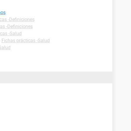
nos
cas -Definiciones
as -Definiciones
icas -Salud
-
Fichas prácticas -Salud
-Salud