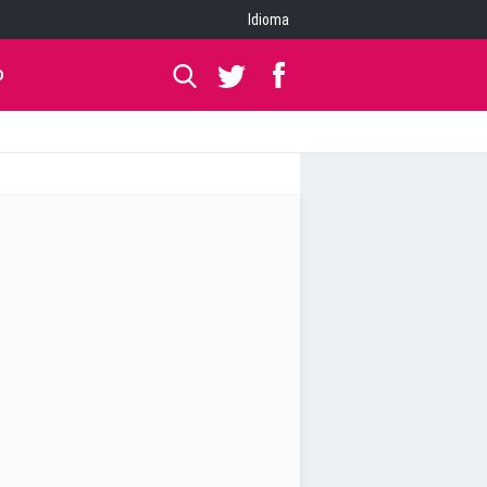
Idioma
O