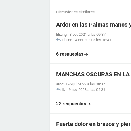
Discusiones similares
Ardor en las Palmas manos 
Elizing
-
3 oct 2021 a las 05:37
Elizing
-
4 oct 2021 a las 18:41
6 respuestas
MANCHAS OSCURAS EN LA 
argd31
-
9 jul 2022 a las 08:37
Itz
-
9 nov 2023 a las 05:31
22 respuestas
Fuerte dolor en brazos y pie