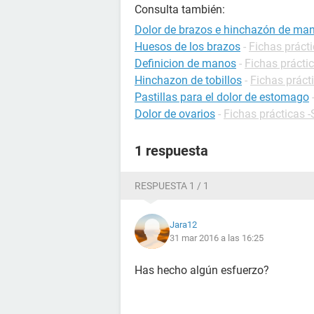
Consulta también:
Dolor de brazos e hinchazón de ma
Huesos de los brazos
-
Fichas prácti
Definicion de manos
-
Fichas práctic
Hinchazon de tobillos
-
Fichas práct
Pastillas para el dolor de estomago
Dolor de ovarios
-
Fichas prácticas 
1 respuesta
RESPUESTA 1 / 1
Jara12
31 mar 2016 a las 16:25
Has hecho algún esfuerzo?