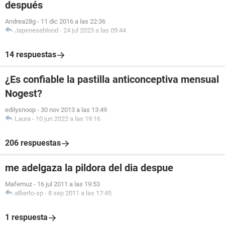
después
Andrea28g
-
11 dic 2016 a las 22:36
Japeneseblood
-
24 jul 2023 a las 09:44
14 respuestas
¿Es confiable la pastilla anticonceptiva mensual
Nogest?
edilysnoop
-
30 nov 2013 a las 13:49
Laura
-
10 jun 2022 a las 19:16
206 respuestas
me adelgaza la pildora del dia despue
Mafemuz
-
16 jul 2011 a las 19:53
alberto-sp
-
8 sep 2011 a las 17:45
1 respuesta