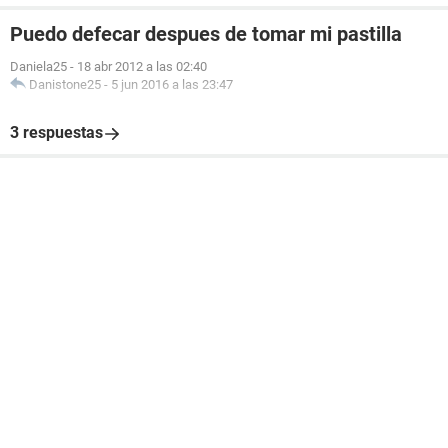
Puedo defecar despues de tomar mi pastilla
Daniela25
-
18 abr 2012 a las 02:40
Danistone25
-
5 jun 2016 a las 23:47
3 respuestas