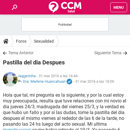
MENU
INICIO
FOROS
Foros
Sexualidad
SALUD
Tema Anterior
Siguiente Tema
Pastilla del dia Despues
FAMILIA
Jaggerinha
- 31 mar 2016 a las 16:44
NUTRICIÓN
Dra. Marlene Huancahuari
-
31 mar 2016 a las 18:00
Hola que tal, mi pregunta es la siguiente, y por la cual estoy
BIENESTAR
muy preocupada, resulta que tuve relaciones con mi novio el
dia jueves 24/3, madrugada del viernes 25/3, y la verdad es
SEXUALIDAD
que hubo un fallo y por si las dudas, tome la pastilla del dia
despues el mismo viernes al rededor de las 6 de la tarde, no
pasando las 24 hs luego del acto sexual. Mi ultima
GLOSARIO
menstruacion
se me habia retirado el 19/3. Ya pasando 6