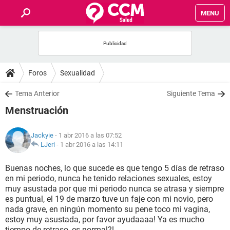
MENU
INICIO
FOROS
Foros
Sexualidad
SALUD
Tema Anterior
Siguiente Tema
Menstruación
FAMILIA
Jackyie
- 1 abr 2016 a las 07:52
NUTRICIÓN
LJeri
-
1 abr 2016 a las 14:11
Buenas noches, lo que sucede es que tengo 5 días de retraso
BIENESTAR
en mi periodo, nunca he tenido relaciones sexuales, estoy
muy asustada por que mi periodo nunca se atrasa y siempre
SEXUALIDAD
es puntual, el 19 de marzo tuve un faje con mi novio, pero
nada grave, en ningún momento su pene toco mi vagina,
estoy muy asustada, por favor ayudaaaa! Ya es mucho
GLOSARIO
tiempo de retraso, es normal?!