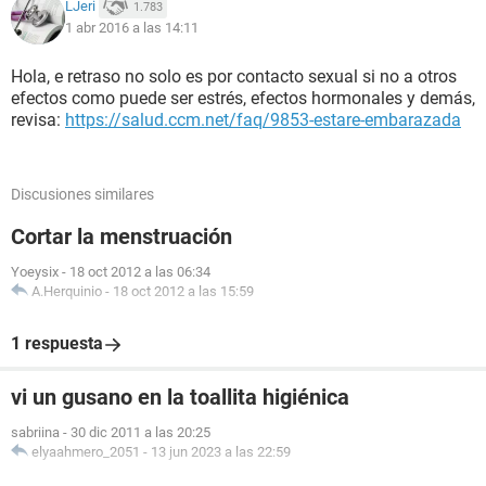
LJeri
1.783
1 abr 2016 a las 14:11
Hola, e retraso no solo es por contacto sexual si no a otros
efectos como puede ser estrés, efectos hormonales y demás,
revisa:
https://salud.ccm.net/faq/9853-estare-embarazada
Discusiones similares
Cortar la menstruación
Yoeysix
-
18 oct 2012 a las 06:34
A.Herquinio
-
18 oct 2012 a las 15:59
1 respuesta
vi un gusano en la toallita higiénica
sabriina
-
30 dic 2011 a las 20:25
elyaahmero_2051
-
13 jun 2023 a las 22:59