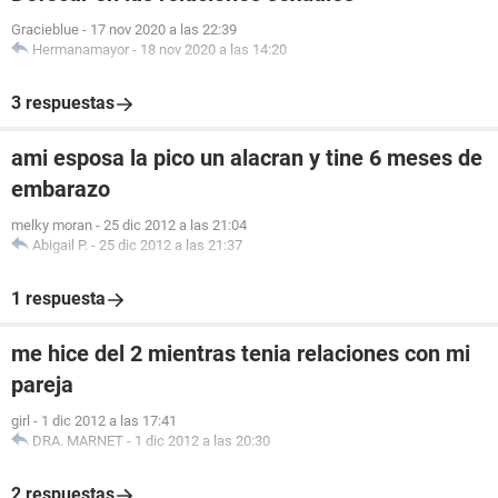
Gracieblue
-
17 nov 2020 a las 22:39
Hermanamayor
-
18 nov 2020 a las 14:20
3 respuestas
ami esposa la pico un alacran y tine 6 meses de
embarazo
melky moran
-
25 dic 2012 a las 21:04
Abigail P.
-
25 dic 2012 a las 21:37
1 respuesta
me hice del 2 mientras tenia relaciones con mi
pareja
girl
-
1 dic 2012 a las 17:41
DRA. MARNET
-
1 dic 2012 a las 20:30
2 respuestas