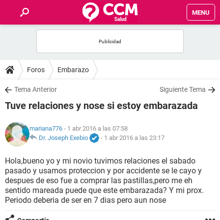
MENU
INICIO
FOROS
Foros
Embarazo
SALUD
Tema Anterior
Siguiente Tema
Tuve relaciones y nose si estoy embarazada
FAMILIA
mariana776
- 1 abr 2016 a las 07:58
NUTRICIÓN
Dr. Joseph Exebio
-
1 abr 2016 a las 23:17
Hola,bueno yo y mi novio tuvimos relaciones el sabado
BIENESTAR
pasado y usamos proteccion y por accidente se le cayo y
despues de eso fue a comprar las pastillas,pero me eh
SEXUALIDAD
sentido mareada puede que este embarazada? Y mi prox.
Periodo deberia de ser en 7 dias pero aun nose
GLOSARIO