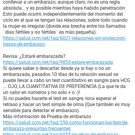
conllevar a un embarazo, aunque claro, no es una regla
absoluta… y es posible mientras haya habido penetración.
Esto puede ocurrir, independientemente del momento del
ciclo en el que se tengan las relaciones, sobre todo cuando
la mujer es irregular (donde esa brecha entre los llamados
¨días fértiles y no fértiles¨ es más pequeña).
https://salud.ccm.net/faq/6021-relaciones-sin-proteccion-
riesgo-de-embarazo
Revisa: ¿Estaré embarazada?
https://salud.ccm.net/faq/9853-estare-embarazada
Si quiere saber o descartar desde ya si hay o no un
embarazada, pasados 10 días de tu relación sexual se
puede llevar a cabo un test cuantitativo en sangre para HCG
... OJO, LA CUANTITATIVA DE PREFERENCIA (La que te da
un valor en números y no solo + o -)!
Si no puedes hacerte el test en sangre, toca esperar el
retraso y hacer un test simple de orina (Que también es muy
sensible para detectar el embarazo).
Más información de Prueba de embarazo
https://salud.ccm.net/faq/256-como-funcionan-los-test-de-
embarazo-preguntas-frecuentes
https://salud.ccm.net/faq/6055-pruebas-de-embarazo-