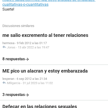
cualitativas-o-cuantitativas
Suerte!
Discusiones similares
me salio excremento al tener relaciones
hermosa
-
9 feb 2012 a las 01:17
Jonas
-
13 abr 2022 a las 19:47
8 respuestas
ME pico un alacran y estoy embarazada
lesperan
-
6 sep 2012 a las 21:34
Miligarcia
-
31 jul 2023 a las 11:02
3 respuestas
Defecar en las relaciones sexuales