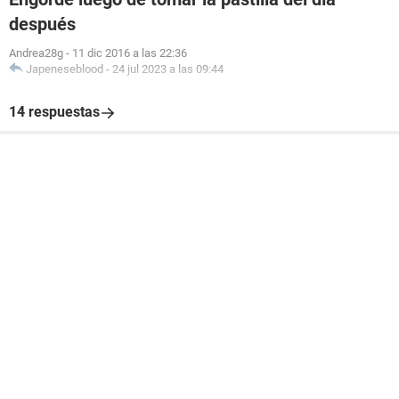
después
Andrea28g
-
11 dic 2016 a las 22:36
Japeneseblood
-
24 jul 2023 a las 09:44
14 respuestas