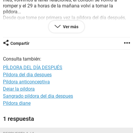
romper y el 29 a horas de la mañana volví a tomar la
píldora...
Desde que tome por primera vez la píldora del día después,
mi periodo se ha vuelto un poco irregular.
Ver más
Yo se las consecuencias que trae al tomar la pastilla muy
seguido, pero no puedo quedar embarazada, ¿mi periodo
bajara con normalidad, en este caso que tengo que hacer,
Compartir
tendré posibilidad de quedar embaraza?
Mi periodo tiene que llegar a principios de este mes 4 o 5 de
Consulta también:
abril del 2016
PÍLDORA DEL DÍA DESPUÉS
Pildora del dia despues
Pildora anticonceptiva
Dejar la pildora
Sangrado pildora del dia despues
Pildora diane
1 respuesta