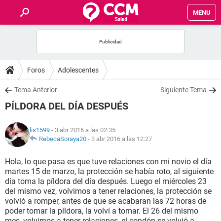
MENU
INICIO
FOROS
Foros
Adolescentes
SALUD
Tema Anterior
Siguiente Tema
PÍLDORA DEL DÍA DESPUÉS
FAMILIA
lis1599
- 3 abr 2016 a las 02:35
NUTRICIÓN
RebecaSoraya20
-
3 abr 2016 a las 12:27
Hola, lo que pasa es que tuve relaciones con mi novio el día
BIENESTAR
martes 15 de marzo, la protección se había roto, al siguiente
día toma la píldora del día después. Luego el miércoles 23
SEXUALIDAD
del mismo vez, volvimos a tener relaciones, la protección se
volvió a romper, antes de que se acabaran las 72 horas de
poder tomar la píldora, la volví a tomar. El 26 del mismo
GLOSARIO
mes, volvimos a tener relaciones, el condón se volvió a