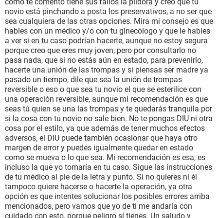
como te comento tiene sus fallos la píldora y creo que tu
novio está pinchando a posta los preservativos, a no ser que
sea cualquiera de las otras opciones. Mira mi consejo es que
hables con un médico y/o con tu ginecólogo y que le hables
a ver si en tu caso podrían hacerte, aunque no estoy segura
porque creo que eres muy joven, pero por consultarlo no
pasa nada, que si no estás aún en estado, para prevenirlo,
hacerte una unión de las trompas y si piensas ser madre ya
pasado un tiempo, dile que sea la unión de trompas
reversible o eso o que sea tu novio el que se esterilice con
una operación reversible, aunque mi recomendación es que
seas tú quien se una las trompas y te quedarás tranquila por
si la cosa con tu novio no sale bien. No te pongas DIU ni otra
cosa por el estilo, ya que además de tener muchos efectos
adversos, el DIU puede también ocasionar que haya otro
margen de error y puedes igualmente quedar en estado
como se mueva o lo que sea. Mi recomendación es esa, es
incluso la que yo tomaría en tu caso. Sigue las instrucciones
de tu médico al pie de la letra y punto. Si no quieres ni él
tampoco quiere hacerse o hacerte la operación, ya otra
opción es que intentes solucionar los posibles errores arriba
mencionados, pero vamos que yo de ti me andaría con
cuidado con esto, porque peligro sí tienes. Un saludo y