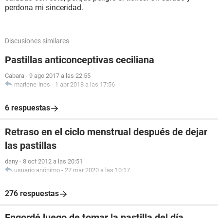
perdona mi sinceridad.
Discusiones similares
Pastillas anticonceptivas ceciliana
Cabara
-
9 ago 2017 a las 22:55
marlene-ines
-
1 abr 2018 a las 17:56
6 respuestas
Retraso en el ciclo menstrual después de dejar
las pastillas
dany
-
8 oct 2012 a las 20:51
usuario anónimo
-
27 mar 2020 a las 10:17
276 respuestas
Engordé luego de tomar la pastilla del día