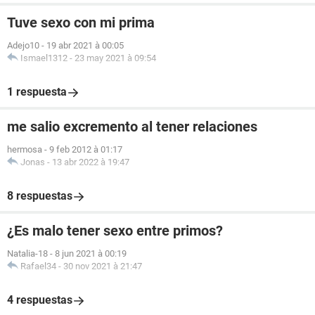
Tuve sexo con mi prima
Adejo10
-
19 abr 2021 à 00:05
Ismael1312
-
23 may 2021 à 09:54
1 respuesta
me salio excremento al tener relaciones
hermosa
-
9 feb 2012 à 01:17
Jonas
-
13 abr 2022 à 19:47
8 respuestas
¿Es malo tener sexo entre primos?
Natalia-18
-
8 jun 2021 à 00:19
Rafael34
-
30 nov 2021 à 21:47
4 respuestas