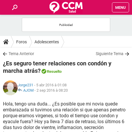
MENU
INICIO
FORUMS
Foros
Adolescentes
SALUD
Tema Anterior
Siguiente Tema
¿Es seguro tener relaciones con condón y
FAMILIA
marcha atrás?
Resuelto
NUTRICIÓN
Jorge231
- 5 abr 2016 à 01:08
AJOM
-
2 sep 2016 à 08:20
BIENESTAR
Hola, tengo una duda... ¿Es posible que mi novia quede
embarazada si tuvimos una relación si que apenas penetro
SEXUALIDAD
porque eramos virgenes, si todo el tiempo use condon y
eyacule fuera? Hoy ya lleva 7 días de retraso, los últimos 6
dias tuvo dolor de vientre, inflamacion, secreción
GLOSARIO