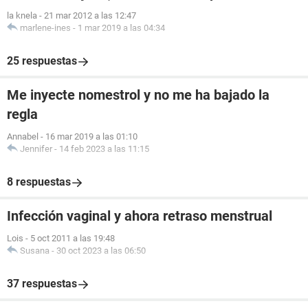
la knela
-
21 mar 2012 a las 12:47
marlene-ines
-
1 mar 2019 a las 04:34
25 respuestas
Me inyecte nomestrol y no me ha bajado la
regla
Annabel
-
16 mar 2019 a las 01:10
Jennifer
-
14 feb 2023 a las 11:15
8 respuestas
Infección vaginal y ahora retraso menstrual
Lois
-
5 oct 2011 a las 19:48
Susana
-
30 oct 2023 a las 06:50
37 respuestas