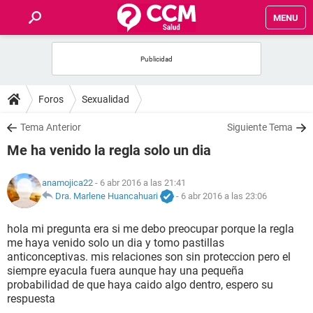
MENU
INICIO
FOROS
Foros
Sexualidad
SALUD
Tema Anterior
Siguiente Tema
Me ha venido la regla solo un dia
FAMILIA
anamojica22
- 6 abr 2016 a las 21:41
NUTRICIÓN
Dra. Marlene Huancahuari
-
6 abr 2016 a las 23:06
hola mi pregunta era si me debo preocupar porque la regla
BIENESTAR
me haya venido solo un dia y tomo pastillas
anticonceptivas. mis relaciones son sin proteccion pero el
SEXUALIDAD
siempre eyacula fuera aunque hay una pequeña
probabilidad de que haya caido algo dentro, espero su
respuesta
GLOSARIO