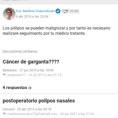
Dra. Marlene Huancahuari
29.005
6 abr 2016 a las 23:04
Los pólipos se pueden malignizar y por tanto es necesario
realizare seguimiento por tu médico tratante.
Discusiones similares
Cáncer de garganta????
Barbareis
-
27 jun 2015 a las 18:49
jorgesanz11
-
14 jul 2015 a las 01:15
4 respuestas
postoperatorio polipos nasales
minnie3
-
25 abr 2015 a las 09:18
maritonimacarro75@hotmail.com
-
30 jun 2021 a las 21:26