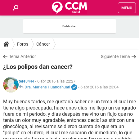
MENU
INICIO
FOROS
Foros
Cáncer
SALUD
Tema Anterior
Siguiente Tema
¿Los polipos dan cancer?
FAMILIA
tere3444
- 6 abr 2016 a las 22:27
NUTRICIÓN
Dra. Marlene Huancahuari
-
6 abr 2016 a las 23:04
Muy buenas tardes, me gustaría saber de un tema el cual me
BIENESTAR
tiene algo preocupada, hace unos días me llego un sangrado
fuera de mi periodo, y días después me vino un flujo que no
SEXUALIDAD
tenia un olor muy agradable, entonces decidí asistir con una
ginecóloga, al revisarme se dieron cuenta de que era un
"pólipo" en el útero, el cual me sacaron de inmediato, lo que
GLOSARIO
no me gusto fue que tenia un olor muy feo como a podrido,